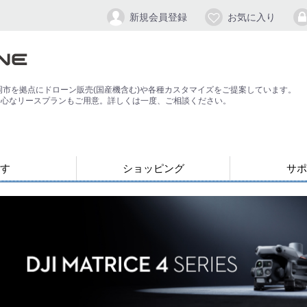
新規会員登録
お気に入り
岡市を拠点にドローン販売(国産機含む)や各種カスタマイズをご提案しています。
安心なリースプランもご用意。詳しくは一度、ご相談ください。
す
ショッピング
サポ
お支払い・発送について
会員登録手順
パスワードの
よくある質問
退会方法
応）
す
ン
ジンバル/カメラスタビライザー