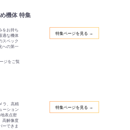
め機体 特集
みをお持ち
特集ページを見る →
最適な機体
のスペック
化への第一
ージをご覧
カメラ、高精
特集ページを見る →
ューション
の地表点密
、高解像度
バーできま