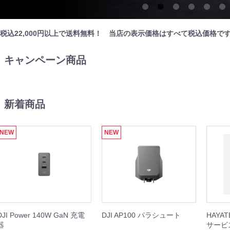
税込22,000円以上で送料無料！ 当店の表示価格はすべて税込価格で
キャンペーン商品
新着商品
IBIT
WHEEL
REST XING
OOTER J+VISION
本体
周辺機器
周辺機器
本体
本体
周辺機器
本体
周辺機器
NEW
NEW
DJI Power 140W GaN 充電
DJI AP100 パラシュート
HAYA
器
サービ