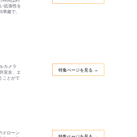
高い拡張性を
5準拠で、
マルカメラ
特集ページを見る →
公共安全、エ
うことがで
のドローン
特集ページを見る →