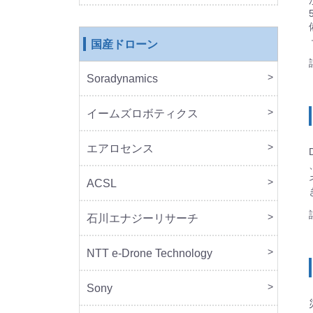
国産ドローン
Soradynamics
本体
周辺
イームズロボティクス
本体
周辺
エアロセンス
本体
ACSL
本体
石川エナジーリサーチ
本体
周辺
NTT e-Drone Technology
本体
Sony
本体
周辺
セッ