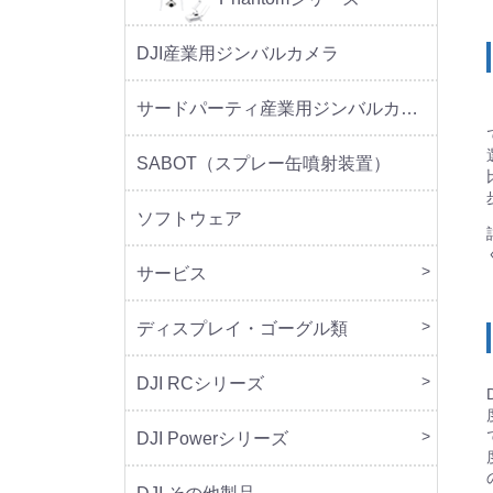
DJI産業用ジンバルカメラ
サードパーティ産業用ジンバルカメラ
SABOT（スプレー缶噴射装置）
ソフトウェア
サービス
DJI 
DJI 
ディスプレイ・ゴーグル類
本体
周辺
DJI RCシリーズ
本体
DJI Powerシリーズ
本体
周辺