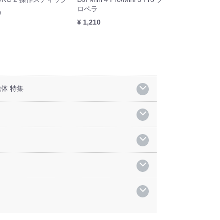
ロペラ
0
¥ 1,210
体 特集