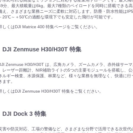
59分、最大積載量は6kg。最大7種類のペイロードを同時に搭載できる
備え、さまざまな業務ニーズに柔軟に対応します。防塵・防水性能はIP5
－20℃～＋50℃の過酷な環境下でも安定した飛行が可能です。
詳しくはDJI Matrice 400 特集ページをご覧ください。
機器
機器
DJI Zenmuse H30/H30T 特集
DJI Zenmuse H30/H30T は、広角カメラ、ズームカメラ、赤外線サー
、レーザー距離計、NIR補助ライトの5つの主要モジュールを搭載し、
ネルギー検査、水源保護、林業など、様々な業務を無理なく、快適に行
きます。
詳しくはDJI Zenmuse H30/H30T 特集をご覧ください。
機器
DJI Dock 3 特集
機器
ト
災害や防災対応、工場の警備など、さまざまな分野で活用できる次世代