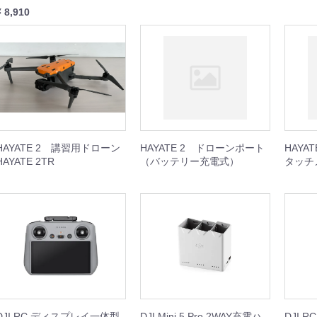
¥ 8,910
SING M2 シリーズ
本体
周辺機器
セット
ISH シリーズ
本体
周辺機器
セット
GOOLシリーズ
本体
周辺機器
HAYATE 2 講習用ドローン
HAYATE 2 ドローンポート
HAYA
rDolphin
他
HAYATE 2TR
（バッテリー充電式）
タッチ
機器
I産業用ジンバルカメラ
BOT（スプレー缶噴射装置）
ト
サードパーティ産業用ジンバルカメラ
Dock 3
Dock 2
k2 周辺機器
本体
周辺機器
本体
周辺機器
DJI RC ディスプレイ一体型
DJI Mini 5 Pro 2WAY充電ハ
DJI 