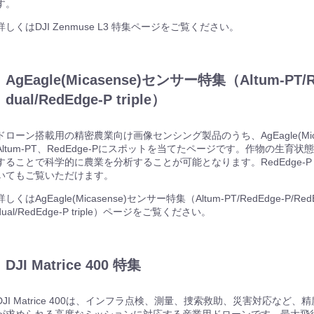
す。
詳しくはDJI Zenmuse L3 特集ページをご覧ください。
AgEagle(Micasense)センサー特集（Altum-PT/Re
機器
dual/RedEdge-P triple）
機器
ドローン搭載用の精密農業向け画像センシング製品のうち、AgEagle(Micas
Altum-PT、RedEdge-Pにスポットを当てたページです。作物の生育状
機器
することで科学的に農業を分析することが可能となります。RedEdge-P tr
いてもご覧いただけます。
機器
詳しくはAgEagle(Micasense)センサー特集（Altum-PT/RedEdge-P/Red
dual/RedEdge-P triple）ページをご覧ください。
機器
DJI Matrice 400 特集
機器
DJI Matrice 400は、インフラ点検、測量、捜索救助、災害対応など、
機器
が求められる高度なミッションに対応する産業用ドローンです。最大飛