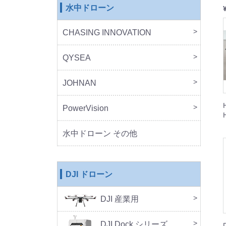
水中ドローン
CHASING INNOVATION
CHA
QYSEA
FIF
JOHNAN
MO
PowerVision
Powe
その
水中ドローン その他
DJI ドローン
DJI 産業用
本体
周辺
DJ
SA
セッ
DJI Dock シリーズ
DJI 
DJI 
Doc