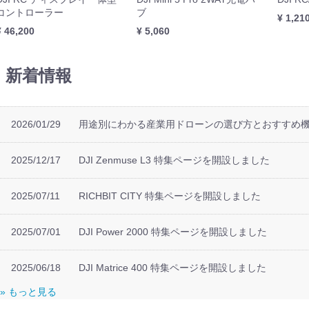
コントローラー
ブ
¥ 1,21
¥ 46,200
¥ 5,060
Matrice 400
Matrice 4
Matrice 4D
Matrice 350
Matrice 300
Matrice 30
Matrice 3D
Matrice 200
Matrice 600
本体
周辺機器
セット
本体
周辺機器
本体
周辺機器
周辺機器
本体
周辺機器
周辺機器
本体
周辺機器
周辺機器
周辺機器
機器
新着情報
ini 5
Mavic 4 Pro
Mavic 3 Enterprise
Mavic 3 Classic/Pro
DJI Air 3/3S
DJI Air 2S
DJI Mini 4
DJI Mini 3
DJI Mini 2
本体
周辺機器
本体
周辺機器
周辺機器
本体
周辺機器
周辺機器
本体
周辺機器
セット
本体
周辺機器
セット
本体
周辺機器
セット
本体
周辺機器
2026/01/29
用途別にわかる産業用ドローンの選び方とおすすめ機
機器
2025/12/17
DJI Zenmuse L3 特集ページを開設しました
機器
2025/07/11
RICHBIT CITY 特集ページを開設しました
機器
ト
2025/07/01
DJI Power 2000 特集ページを開設しました
機器
2025/06/18
DJI Matrice 400 特集ページを開設しました
Inspire 3
Inspire 2
本体
周辺機器
セット
周辺機器
» もっと見る
Phantom 4
周辺機器