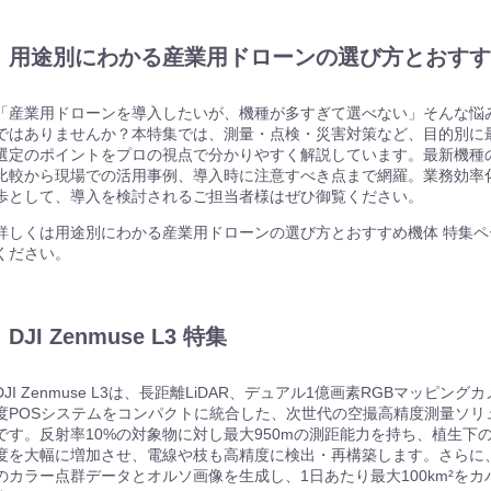
用途別にわかる産業用ドローンの選び方とおすす
「産業用ドローンを導入したいが、機種が多すぎて選べない」そんな悩
ではありませんか？本特集では、測量・点検・災害対策など、目的別に
選定のポイントをプロの視点で分かりやすく解説しています。最新機種
比較から現場での活用事例、導入時に注意すべき点まで網羅。業務効率
歩として、導入を検討されるご担当者様はぜひ御覧ください。
詳しくは用途別にわかる産業用ドローンの選び方とおすすめ機体 特集ペ
ください。
CARE ENTERPRISE
CarePro
DJI定期点検サービス
DJI Care Refresh
機器
DJI Zenmuse L3 特集
DJI Zenmuse L3は、長距離LiDAR、デュアル1億画素RGBマッピング
度POSシステムをコンパクトに統合した、次世代の空撮高精度測量ソリ
です。反射率10%の対象物に対し最大950mの測距能力を持ち、植生下
機器
度を大幅に増加させ、電線や枝も高精度に検出・再構築します。さらに
のカラー点群データとオルソ画像を生成し、1日あたり最大100km²をカ