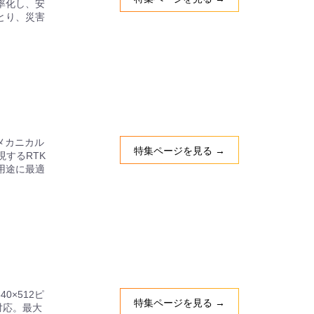
率化し、安
とり、災害
メカニカル
特集ページを見る →
現するRTK
用途に最適
0×512ピ
特集ページを見る →
対応。最大