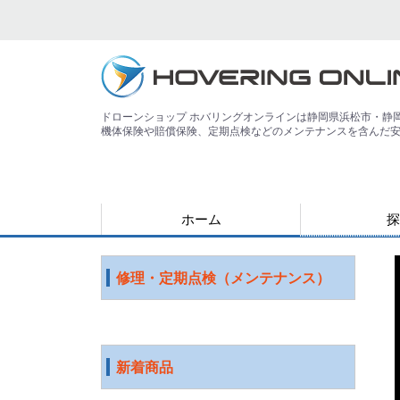
ドローンショップ ホバリングオンラインは静岡県浜松市・静
機体保険や賠償保険、定期点検などのメンテナンスを含んだ
ホーム
探
用途で探す
運搬
害獣
警備
災害
農業
検査・点検
測量
測量（PPK対
教育
空撮
練習
登録講習機関
その他
ジャンルで探
水中ドローン
国産ドローン
DJI社 ドロー
特殊光学機器
スマート農業
ソフトウェア
ロボット
ICT機器
サービス
映像機器
その他
アウトレット
修理・定期点検（メンテナンス）
新着商品