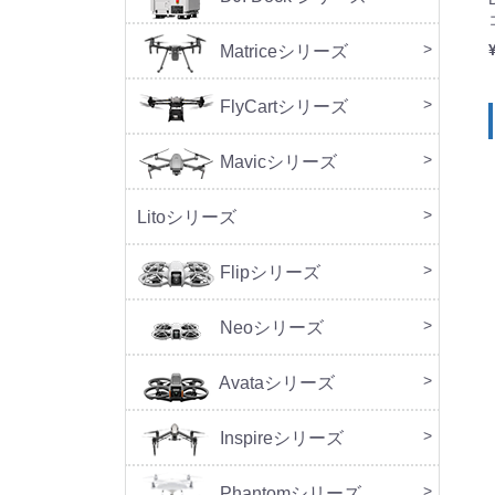
Matriceシリーズ
FlyCartシリーズ
本体
周辺
Mavicシリーズ
DJI M
Litoシリーズ
本体
周辺
Flipシリーズ
本体
周辺
Neoシリーズ
本体
周辺
セッ
Avataシリーズ
本体
周辺
Inspireシリーズ
Phantomシリーズ