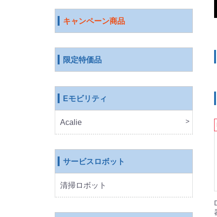
キャンペーン商品
限定特価品
Eモビリティ
Acalie
RICH
COS
EVE
ROB
サービスロボット
清掃ロボット