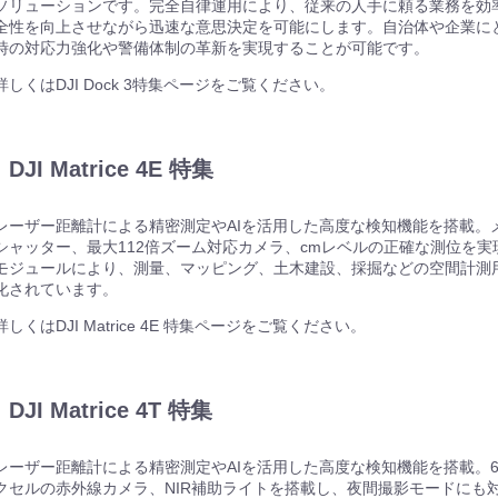
ソリューションです。完全自律運用により、従来の人手に頼る業務を効
機器
全性を向上させながら迅速な意思決定を可能にします。自治体や企業に
時の対応力強化や警備体制の革新を実現することが可能です。
詳しくはDJI Dock 3特集ページをご覧ください。
機器
DJI Matrice 4E 特集
レーザー距離計による精密測定やAIを活用した高度な検知機能を搭載。
シャッター、最大112倍ズーム対応カメラ、cmレベルの正確な測位を実
モジュールにより、測量、マッピング、土木建設、採掘などの空間計測
機器
化されています。
詳しくはDJI Matrice 4E 特集ページをご覧ください。
機器
DJI Matrice 4T 特集
レーザー距離計による精密測定やAIを活用した高度な検知機能を搭載。64
クセルの赤外線カメラ、NIR補助ライトを搭載し、夜間撮影モードにも