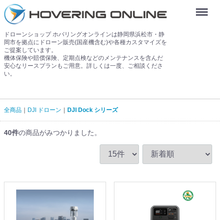
Menu
ドローンショップ ホバリングオンラインは静岡県浜松市・静
岡市を拠点にドローン販売(国産機含む)や各種カスタマイズを
ご提案しています。
機体保険や賠償保険、定期点検などのメンテナンスを含んだ
安心なリースプランもご用意。詳しくは一度、ご相談くださ
い。
全商品
DJI ドローン
DJI Dock シリーズ
40
件
の商品がみつかりました。