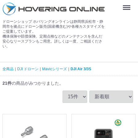
Menu
ドローンショップ ホバリングオンラインは静岡県浜松市・静
岡市を拠点にドローン販売(国産機含む)や各種カスタマイズを
ご提案しています。
機体保険や賠償保険、定期点検などのメンテナンスを含んだ
安心なリースプランもご用意。詳しくは一度、ご相談くださ
い。
全商品
DJI ドローン
Mavicシリーズ
DJI Air 3/3S
21
件
の商品がみつかりました。