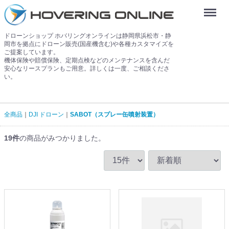
Menu
ドローンショップ ホバリングオンラインは静岡県浜松市・静
岡市を拠点にドローン販売(国産機含む)や各種カスタマイズを
ご提案しています。
機体保険や賠償保険、定期点検などのメンテナンスを含んだ
安心なリースプランもご用意。詳しくは一度、ご相談くださ
い。
全商品
DJI ドローン
SABOT（スプレー缶噴射装置）
19
件
の商品がみつかりました。