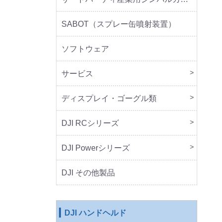
SABOT（スプレー缶噴射装置）
ソフトウェア
サービス
DJI 
DJI 
ディスプレイ・ゴーグル類
本体
周辺
DJI RCシリーズ
本体
DJI Powerシリーズ
本体
周辺
DJI その他製品
DJI ハンドヘルド