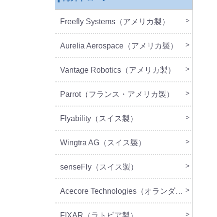
Freefly Systems（アメリカ製）
本体
周辺
Aurelia Aerospace（アメリカ製）
本体
Vantage Robotics（アメリカ製）
本体
周辺
Parrot（フランス・アメリカ製）
本体
周辺
Flyability（スイス製）
本体
Wingtra AG（スイス製）
本体
senseFly（スイス製）
本体
Acecore Technologies（オランダ製）
本体
周辺
FIXAR（ラトビア製）
本体