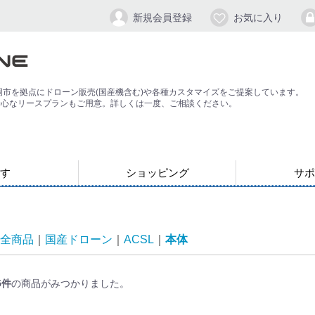
新規会員登録
お気に入り
岡市を拠点にドローン販売(国産機含む)や各種カスタマイズをご提案しています。
安心なリースプランもご用意。詳しくは一度、ご相談ください。
す
ショッピング
サポ
お支払い・発送について
会員登録手順
パスワードの
よくある質問
退会方法
応）
す
ン
ジンバル/カメラスタビライザー
全商品
国産ドローン
ACSL
本体
5
件
の商品がみつかりました。