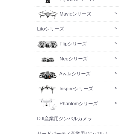
Mavicシリーズ
DJI M
Litoシリーズ
本体
周辺
Flipシリーズ
本体
周辺
Neoシリーズ
本体
周辺
セッ
Avataシリーズ
本体
周辺
Inspireシリーズ
Phantomシリーズ
DJI産業用ジンバルカメラ
サードパーティ産業用ジンバルカメラ