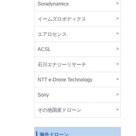
Soradynamics
本体
周辺
イームズロボティクス
本体
周辺
エアロセンス
本体
ACSL
本体
石川エナジーリサーチ
本体
周辺
NTT e-Drone Technology
本体
Sony
本体
周辺
セッ
その他国産ドローン
本体
周辺
海外ドローン