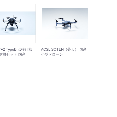
PF2 TypeB 点検仕様
ACSL SOTEN（蒼天） 国産
信機セット 国産
小型ドローン