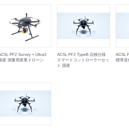
IBIT
WHEEL
REST XING
OOTER J+VISION
本体
周辺機器
周辺機器
本体
本体
周辺機器
本体
周辺機器
ACSL PF2 Survey + Ultra3
ACSL PF2 TypeB 点検仕様
ACSL 
国産 測量用産業ドローン
スマートコントローラーセッ
標準送
ト 国産
SING M2 シリーズ
本体
周辺機器
セット