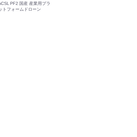
ACSL PF2 国産 産業用プラ
ISH シリーズ
本体
周辺機器
セット
ットフォームドローン
GOOLシリーズ
本体
周辺機器
rDolphin
他
機器
I産業用ジンバルカメラ
BOT（スプレー缶噴射装置）
ト
サードパーティ産業用ジンバルカメラ
Dock 3
Dock 2
k2 周辺機器
本体
周辺機器
本体
周辺機器
Matrice 400
Matrice 4
Matrice 4D
Matrice 350
Matrice 300
Matrice 30
Matrice 3D
Matrice 200
Matrice 600
本体
周辺機器
セット
本体
周辺機器
本体
周辺機器
周辺機器
本体
周辺機器
周辺機器
本体
周辺機器
周辺機器
周辺機器
機器