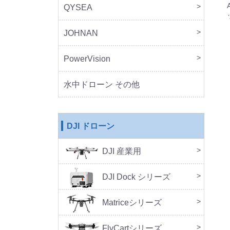
QYSEA
FIF
JOHNAN
MO
PowerVision
Powe
その
水中ドローン その他
DJI ドローン
DJI 産業用
本体
周辺
DJ
SA
セッ
DJI Dock シリーズ
DJI 
DJI 
Doc
Matriceシリーズ
FlyCartシリーズ
本体
周辺