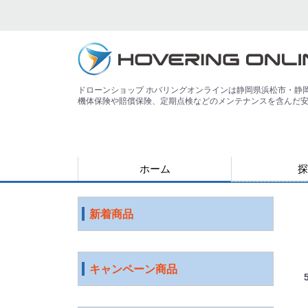
ドローンショップ ホバリングオンラインは静岡県浜松市・静
機体保険や賠償保険、定期点検などのメンテナンスを含んだ
ホーム
探
用途で探す
運搬
害獣
警備
災害
農業
検査・点検
測量
測量（PPK対
教育
空撮
練習
登録講習機関
その他
ジャンルで探
水中ドローン
国産ドローン
DJI社 ドロー
特殊光学機器
スマート農業
ソフトウェア
ロボット
ICT機器
サービス
映像機器
その他
アウトレット
新着商品
キャンペーン商品