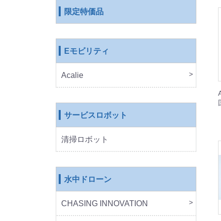
限定特価品
Eモビリティ
Acalie
RICH
COS
EVE
ROB
サービスロボット
清掃ロボット
水中ドローン
CHASING INNOVATION
CHA