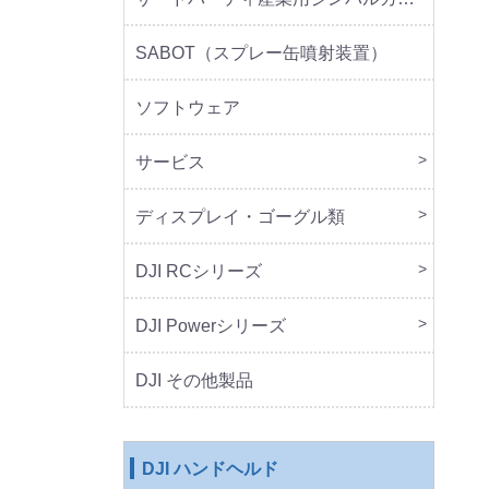
SABOT（スプレー缶噴射装置）
ソフトウェア
サービス
DJI 
DJI 
ディスプレイ・ゴーグル類
本体
周辺
DJI RCシリーズ
本体
DJI Powerシリーズ
本体
周辺
DJI その他製品
DJI ハンドヘルド