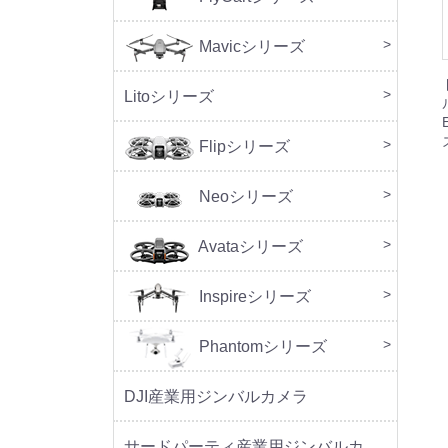
Mavicシリーズ
DJI M
Litoシリーズ
本体
周辺
Flipシリーズ
本体
周辺
Neoシリーズ
本体
周辺
セッ
Avataシリーズ
本体
周辺
Inspireシリーズ
Phantomシリーズ
DJI産業用ジンバルカメラ
サードパーティ産業用ジンバルカメラ