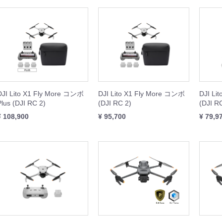
IBIT
WHEEL
REST XING
OOTER J+VISION
本体
周辺機器
周辺機器
本体
本体
周辺機器
本体
周辺機器
DJI Lito X1 Fly More コンボ
DJI Lito X1 Fly More コンボ
DJI Li
Plus (DJI RC 2)
(DJI RC 2)
(DJI R
¥ 108,900
¥ 95,700
¥ 79,9
SING M2 シリーズ
本体
周辺機器
セット