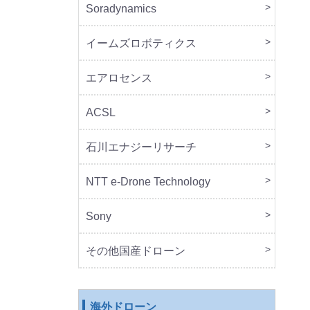
Soradynamics
本体
周辺
イームズロボティクス
本体
周辺
エアロセンス
本体
ACSL
本体
石川エナジーリサーチ
本体
周辺
NTT e-Drone Technology
本体
Sony
本体
周辺
セッ
その他国産ドローン
本体
周辺
海外ドローン