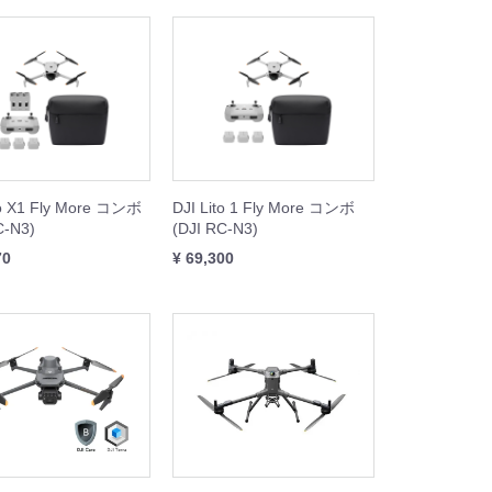
to X1 Fly More コンボ
DJI Lito 1 Fly More コンボ
C-N3)
(DJI RC-N3)
70
¥ 69,300