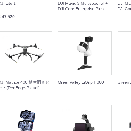
DJI Lito 1
DJI Mavic 3 Multispectral +
DJI Mav
ISH シリーズ
本体
周辺機器
セット
DJI Care Enterprise Plus
DJI Car
¥ 47,520
GOOLシリーズ
本体
周辺機器
rDolphin
他
DJI Matrice 400 植生調査セ
GreenValley LiGrip H300
GreenVa
機器
I産業用ジンバルカメラ
BOT（スプレー缶噴射装置）
ト
サードパーティ産業用ジンバルカメラ
ット(RedEdge-P dual)
Dock 3
Dock 2
k2 周辺機器
本体
周辺機器
本体
周辺機器
Matrice 400
Matrice 4
Matrice 4D
Matrice 350
Matrice 300
Matrice 30
Matrice 3D
Matrice 200
Matrice 600
本体
周辺機器
セット
本体
周辺機器
本体
周辺機器
周辺機器
本体
周辺機器
周辺機器
本体
周辺機器
周辺機器
周辺機器
機器