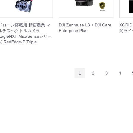
ini 5
Mavic 4 Pro
Mavic 3 Enterprise
Mavic 3 Classic/Pro
DJI Air 3/3S
DJI Air 2S
DJI Mini 4
DJI Mini 3
DJI Mini 2
本体
周辺機器
本体
周辺機器
周辺機器
本体
周辺機器
周辺機器
本体
周辺機器
セット
本体
周辺機器
セット
本体
周辺機器
セット
本体
周辺機器
ドローン搭載用 精密農業 マ
DJI Zenmuse L3 + DJI Care
XGRIDS
機器
ルチスペクトルカメラ
Enterprise Plus
間ライセ
EagleNXT MicaSenseシリー
ズ RedEdge-P Triple
機器
機器
ト
1
2
3
4
機器
Inspire 3
Inspire 2
本体
周辺機器
セット
周辺機器
Phantom 4
周辺機器