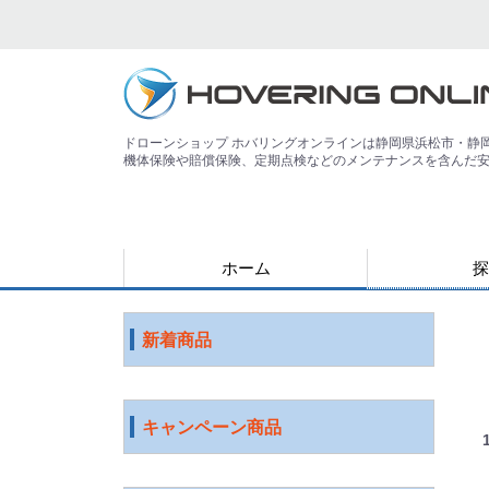
ドローンショップ ホバリングオンラインは静岡県浜松市・静
機体保険や賠償保険、定期点検などのメンテナンスを含んだ
ホーム
探
用途で探す
運搬
害獣
警備
災害
農業
検査・点検
測量
測量（PPK対
教育
空撮
練習
登録講習機関
その他
ジャンルで探
水中ドローン
国産ドローン
DJI社 ドロー
特殊光学機器
スマート農業
ソフトウェア
ロボット
ICT機器
サービス
映像機器
その他
アウトレット
新着商品
キャンペーン商品