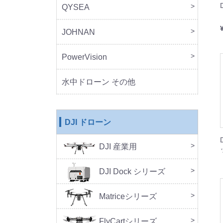
QYSEA
FIF
JOHNAN
MO
PowerVision
Powe
その
水中ドローン その他
DJI ドローン
DJI 産業用
本体
周辺
DJ
SA
セッ
DJI Dock シリーズ
DJI 
DJI 
Doc
Matriceシリーズ
FlyCartシリーズ
本体
周辺