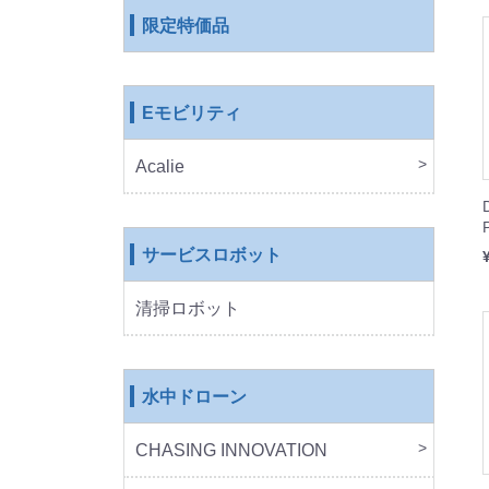
限定特価品
Eモビリティ
Acalie
RICH
COS
EVE
ROB
サービスロボット
清掃ロボット
水中ドローン
CHASING INNOVATION
CHA