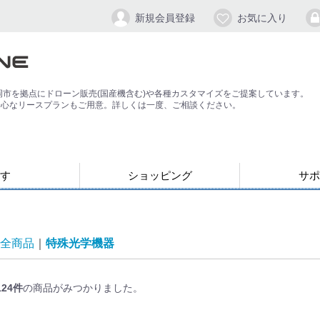
新規会員登録
お気に入り
岡市を拠点にドローン販売(国産機含む)や各種カスタマイズをご提案しています。
安心なリースプランもご用意。詳しくは一度、ご相談ください。
す
ショッピング
サポ
お支払い・発送について
会員登録手順
パスワードの
よくある質問
退会方法
応）
す
ン
ジンバル/カメラスタビライザー
全商品
特殊光学機器
124
件
の商品がみつかりました。