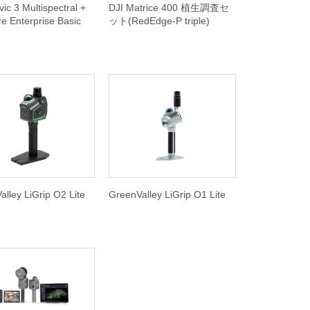
ic 3 Multispectral +
DJI Matrice 400 植生調査セ
e Enterprise Basic
ット(RedEdge-P triple)
lley LiGrip O2 Lite
GreenValley LiGrip O1 Lite