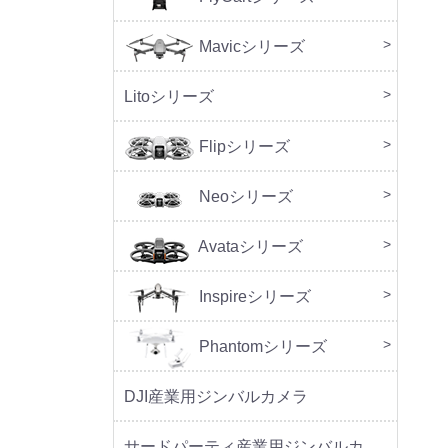
Mavicシリーズ
DJI M
Litoシリーズ
本体
周辺
Flipシリーズ
本体
周辺
Neoシリーズ
本体
周辺
セッ
Avataシリーズ
本体
周辺
Inspireシリーズ
Phantomシリーズ
DJI産業用ジンバルカメラ
サードパーティ産業用ジンバルカメラ