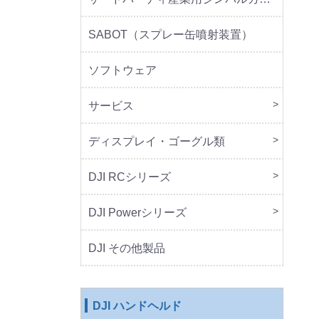
SABOT（スプレー缶噴射装置）
ソフトウェア
サービス
DJI 
DJI 
ディスプレイ・ゴーグル類
本体
周辺
DJI RCシリーズ
本体
DJI Powerシリーズ
本体
周辺
DJI その他製品
DJI ハンドヘルド