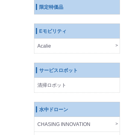
限定特価品
Eモビリティ
Acalie
RICH
COS
EVE
ROB
サービスロボット
清掃ロボット
水中ドローン
CHASING INNOVATION
CHA