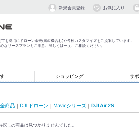
新規会員登録
お気に入り
岡市を拠点にドローン販売(国産機含む)や各種カスタマイズをご提案しています。
安心なリースプランもご用意。詳しくは一度、ご相談ください。
す
ショッピング
サポ
お支払い・発送について
会員登録手順
パスワードの
よくある質問
退会方法
応）
す
ン
ジンバル/カメラスタビライザー
全商品
DJI ドローン
Mavicシリーズ
DJI Air 2S
お探しの商品は見つかりませんでした。