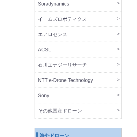
Soradynamics
本体
周辺
イームズロボティクス
本体
周辺
エアロセンス
本体
ACSL
本体
石川エナジーリサーチ
本体
周辺
NTT e-Drone Technology
本体
Sony
本体
周辺
セッ
その他国産ドローン
本体
周辺
海外ドローン