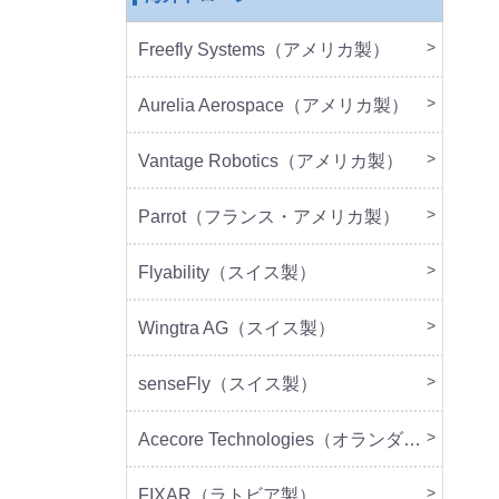
Freefly Systems（アメリカ製）
本体
周辺
Aurelia Aerospace（アメリカ製）
本体
Vantage Robotics（アメリカ製）
本体
周辺
Parrot（フランス・アメリカ製）
本体
周辺
Flyability（スイス製）
本体
Wingtra AG（スイス製）
本体
senseFly（スイス製）
本体
Acecore Technologies（オランダ製）
本体
周辺
FIXAR（ラトビア製）
本体