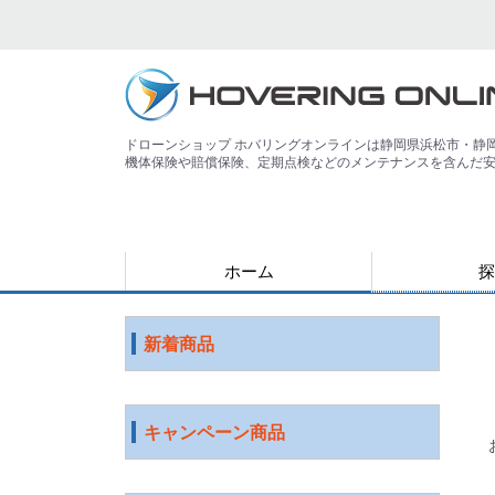
ドローンショップ ホバリングオンラインは静岡県浜松市・静
機体保険や賠償保険、定期点検などのメンテナンスを含んだ
ホーム
探
用途で探す
運搬
害獣
警備
災害
農業
検査・点検
測量
測量（PPK対
教育
空撮
練習
登録講習機関
その他
ジャンルで探
水中ドローン
国産ドローン
DJI社 ドロー
特殊光学機器
スマート農業
ソフトウェア
ロボット
ICT機器
サービス
映像機器
その他
アウトレット
新着商品
キャンペーン商品