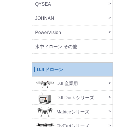
QYSEA
FIF
JOHNAN
MO
PowerVision
Powe
その
水中ドローン その他
DJI ドローン
DJI 産業用
本体
周辺
DJ
SA
セッ
DJI Dock シリーズ
DJI 
DJI 
Doc
Matriceシリーズ
FlyCartシリーズ
本体
周辺