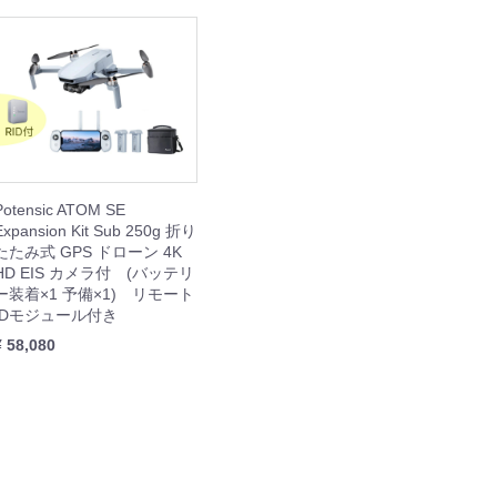
IBIT
WHEEL
REST XING
OOTER J+VISION
本体
周辺機器
周辺機器
本体
本体
周辺機器
本体
周辺機器
Potensic ATOM SE
Expansion Kit Sub 250g 折り
たたみ式 GPS ドローン 4K
HD EIS カメラ付 (バッテリ
ー装着×1 予備×1) リモート
IDモジュール付き
¥ 58,080
SING M2 シリーズ
本体
周辺機器
セット