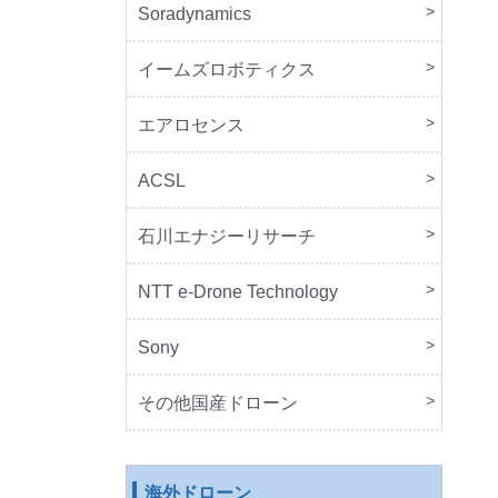
Soradynamics
本体
周辺
イームズロボティクス
本体
周辺
エアロセンス
本体
ACSL
本体
石川エナジーリサーチ
本体
周辺
NTT e-Drone Technology
本体
Sony
本体
周辺
セッ
その他国産ドローン
本体
周辺
海外ドローン