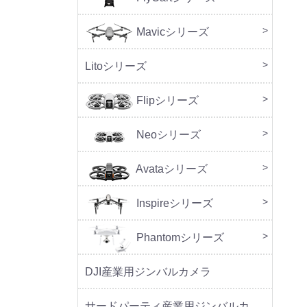
Mavicシリーズ
DJI M
Litoシリーズ
本体
周辺
Flipシリーズ
本体
周辺
Neoシリーズ
本体
周辺
セッ
Avataシリーズ
本体
周辺
Inspireシリーズ
Phantomシリーズ
DJI産業用ジンバルカメラ
サードパーティ産業用ジンバルカメラ