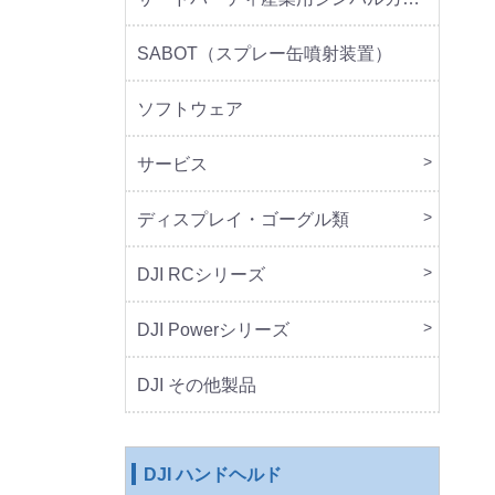
SABOT（スプレー缶噴射装置）
ソフトウェア
サービス
DJI 
DJI 
ディスプレイ・ゴーグル類
本体
周辺
DJI RCシリーズ
本体
DJI Powerシリーズ
本体
周辺
DJI その他製品
DJI ハンドヘルド