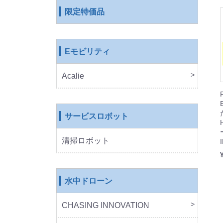
限定特価品
Eモビリティ
Acalie
RICH
COS
EVE
ROB
サービスロボット
清掃ロボット
水中ドローン
CHASING INNOVATION
CHA