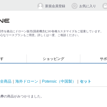
新規会員登録
お気に入り
岡市を拠点にドローン販売(国産機含む)や各種カスタマイズをご提案しています。
安心なリースプランもご用意。詳しくは一度、ご相談ください。
す
ショッピング
サポ
お支払い・発送について
会員登録手順
パスワードの
よくある質問
退会方法
応）
す
ン
ジンバル/カメラスタビライザー
全商品
海外ドローン
Potensic（中国製）
セット
1
件
の商品がみつかりました。