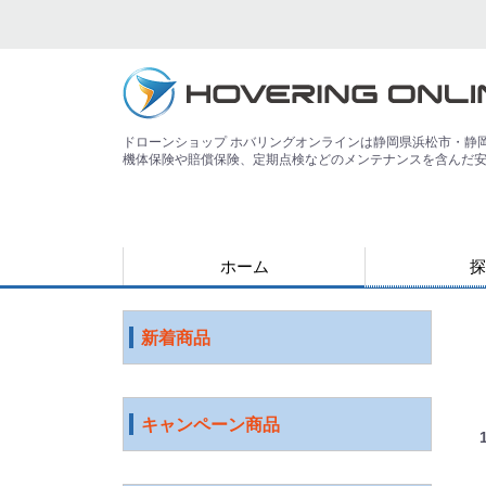
ドローンショップ ホバリングオンラインは静岡県浜松市・静
機体保険や賠償保険、定期点検などのメンテナンスを含んだ
ホーム
探
用途で探す
運搬
害獣
警備
災害
農業
検査・点検
測量
測量（PPK対
教育
空撮
練習
登録講習機関
その他
ジャンルで探
水中ドローン
国産ドローン
DJI社 ドロー
特殊光学機器
スマート農業
ソフトウェア
ロボット
ICT機器
サービス
映像機器
その他
アウトレット
新着商品
キャンペーン商品