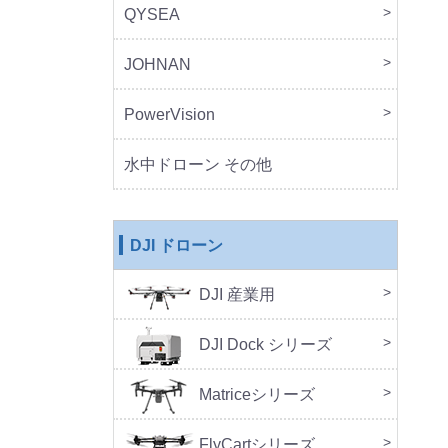
QYSEA
FIF
JOHNAN
MO
PowerVision
Powe
その
水中ドローン その他
DJI ドローン
DJI 産業用
本体
周辺
DJ
SA
セッ
DJI Dock シリーズ
DJI 
DJI 
Doc
Matriceシリーズ
FlyCartシリーズ
本体
周辺