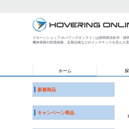
ドローンショップ ホバリングオンラインは静岡県浜松市・静
機体保険や賠償保険、定期点検などのメンテナンスを含んだ
ホーム
探
用途で探す
運搬
害獣
警備
災害
農業
検査・点検
測量
測量（PPK対
教育
空撮
練習
登録講習機関
その他
ジャンルで探
水中ドローン
国産ドローン
DJI社 ドロー
特殊光学機器
スマート農業
ソフトウェア
ロボット
ICT機器
サービス
映像機器
その他
アウトレット
新着商品
キャンペーン商品