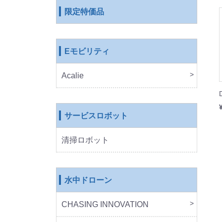
限定特価品
Eモビリティ
Acalie
RICH
COS
EVE
ROB
サービスロボット
清掃ロボット
水中ドローン
CHASING INNOVATION
CHA