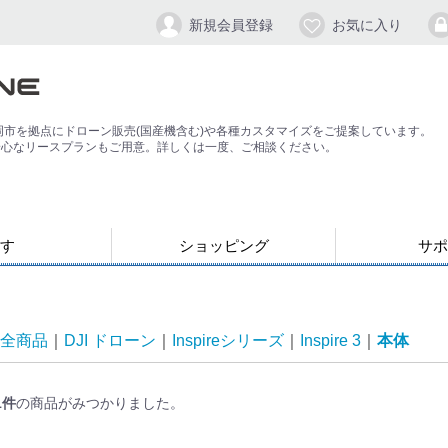
新規会員登録
お気に入り
岡市を拠点にドローン販売(国産機含む)や各種カスタマイズをご提案しています。
安心なリースプランもご用意。詳しくは一度、ご相談ください。
す
ショッピング
サポ
お支払い・発送について
会員登録手順
パスワードの
よくある質問
退会方法
応）
す
ン
ジンバル/カメラスタビライザー
全商品
DJI ドローン
Inspireシリーズ
Inspire 3
本体
1
件
の商品がみつかりました。