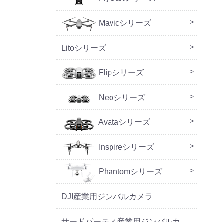
Mavicシリーズ
DJI M
Litoシリーズ
本体
周辺
Flipシリーズ
本体
周辺
Neoシリーズ
本体
周辺
セッ
Avataシリーズ
本体
周辺
Inspireシリーズ
Phantomシリーズ
DJI産業用ジンバルカメラ
サードパーティ産業用ジンバルカメラ