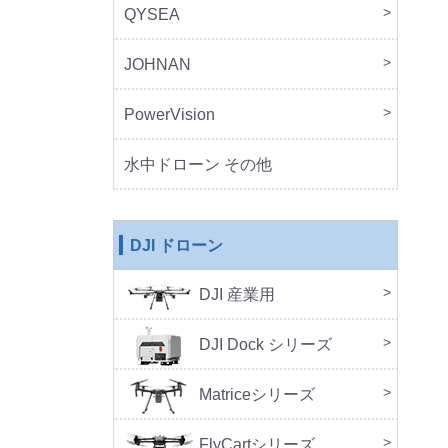
QYSEA
FIF
JOHNAN
MO
PowerVision
Powe
その
水中ドローン その他
DJI ドローン
DJI 産業用
本体
周辺
DJ
SA
セッ
DJI Dock シリーズ
DJI 
DJI 
Doc
Matriceシリーズ
FlyCartシリーズ
本体
周辺