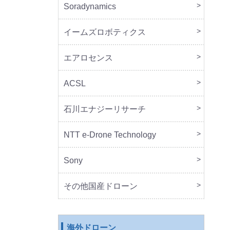
Soradynamics
本体
周辺
イームズロボティクス
本体
周辺
エアロセンス
本体
ACSL
本体
石川エナジーリサーチ
本体
周辺
NTT e-Drone Technology
本体
Sony
本体
周辺
セッ
その他国産ドローン
本体
周辺
海外ドローン