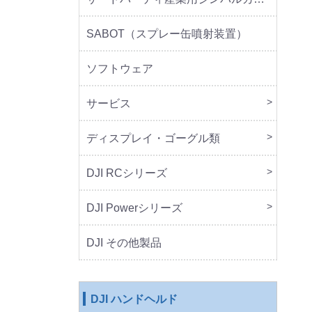
SABOT（スプレー缶噴射装置）
ソフトウェア
サービス
DJI 
DJI 
ディスプレイ・ゴーグル類
本体
周辺
DJI RCシリーズ
本体
DJI Powerシリーズ
本体
周辺
DJI その他製品
DJI ハンドヘルド