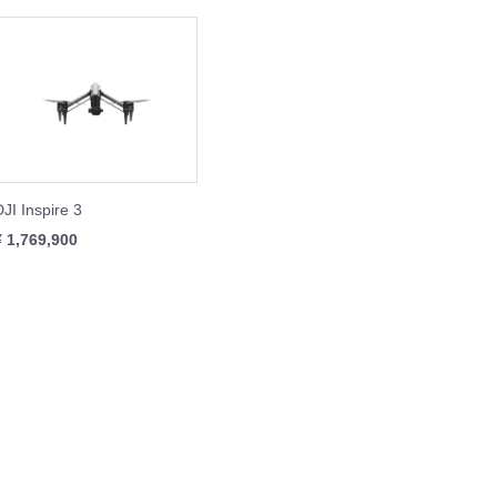
IBIT
WHEEL
REST XING
OOTER J+VISION
本体
周辺機器
周辺機器
本体
本体
周辺機器
本体
周辺機器
DJI Inspire 3
¥ 1,769,900
SING M2 シリーズ
本体
周辺機器
セット