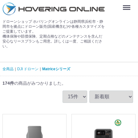
Menu
ドローンショップ ホバリングオンラインは静岡県浜松市・静
岡市を拠点にドローン販売(国産機含む)や各種カスタマイズを
ご提案しています。
機体保険や賠償保険、定期点検などのメンテナンスを含んだ
安心なリースプランもご用意。詳しくは一度、ご相談くださ
い。
全商品
DJI ドローン
Matriceシリーズ
174
件
の商品がみつかりました。