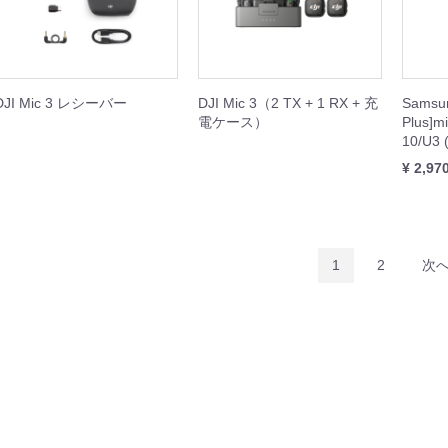
ini 5
Mavic 4 Pro
Mavic 3 Enterprise
Mavic 3 Classic/Pro
DJI Air 3/3S
DJI Air 2S
DJI Mini 4
DJI Mini 3
DJI Mini 2
本体
周辺機器
本体
周辺機器
周辺機器
本体
周辺機器
周辺機器
本体
周辺機器
セット
本体
周辺機器
セット
本体
周辺機器
セット
本体
周辺機器
機器
DJI Mic 3 レシーバー
DJI Mic 3（2 TX + 1 RX + 充
Samsu
電ケース）
Plus]m
10/U3 
機器
¥ 2,97
機器
ト
機器
1
2
次
Inspire 3
Inspire 2
本体
周辺機器
セット
周辺機器
Phantom 4
周辺機器