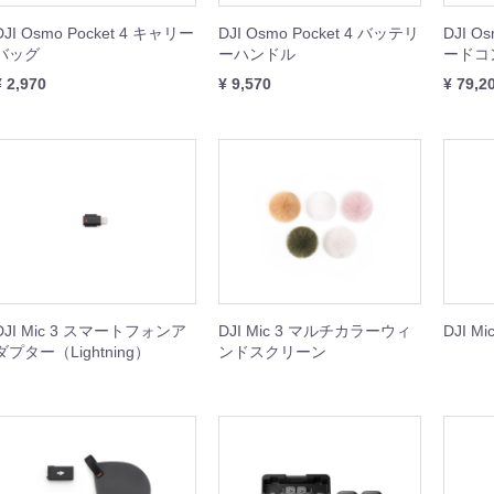
ISH シリーズ
本体
周辺機器
セット
DJI Osmo Pocket 4 キャリー
DJI Osmo Pocket 4 バッテリ
DJI O
バッグ
ーハンドル
ードコ
GOOLシリーズ
本体
周辺機器
¥ 2,970
¥ 9,570
¥ 79,2
rDolphin
他
機器
I産業用ジンバルカメラ
BOT（スプレー缶噴射装置）
ト
サードパーティ産業用ジンバルカメラ
DJI Mic 3 スマートフォンア
DJI Mic 3 マルチカラーウィ
DJI Mi
ダプター（Lightning）
ンドスクリーン
Dock 3
Dock 2
k2 周辺機器
本体
周辺機器
本体
周辺機器
Matrice 400
Matrice 4
Matrice 4D
Matrice 350
Matrice 300
Matrice 30
Matrice 3D
Matrice 200
Matrice 600
本体
周辺機器
セット
本体
周辺機器
本体
周辺機器
周辺機器
本体
周辺機器
周辺機器
本体
周辺機器
周辺機器
周辺機器
機器