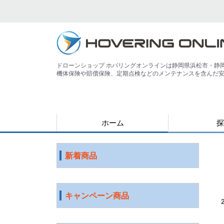
ドローンショップ ホバリングオンラインは静岡県浜松市・静
機体保険や賠償保険、定期点検などのメンテナンスを含んだ
ホーム
探
用途で探す
運搬
害獣
警備
災害
農業
検査・点検
測量
測量（PPK対
教育
空撮
練習
登録講習機関
その他
ジャンルで探
水中ドローン
国産ドローン
DJI社 ドロー
特殊光学機器
スマート農業
ソフトウェア
ロボット
ICT機器
サービス
映像機器
その他
アウトレット
新着商品
キャンペーン商品