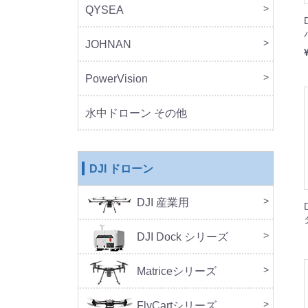
QYSEA
FIF
JOHNAN
MO
PowerVision
Powe
その
水中ドローン その他
DJI ドローン
DJI 産業用
本体
周辺
DJ
SA
セッ
DJI Dock シリーズ
DJI 
DJI 
Doc
Matriceシリーズ
FlyCartシリーズ
本体
周辺