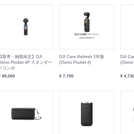
IBIT
WHEEL
REST XING
OOTER J+VISION
本体
周辺機器
周辺機器
本体
本体
周辺機器
本体
周辺機器
【取寄・納期未定】DJI
DJI Care Refresh 2年版
DJI Ca
Osmo Pocket 4P スタンダー
(Osmo Pocket 4)
(Osmo 
ドコンボ
¥ 99,000
¥ 7,700
¥ 4,73
SING M2 シリーズ
本体
周辺機器
セット