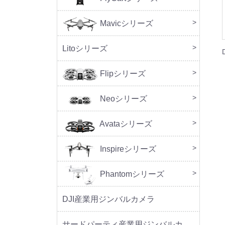
Mavicシリーズ
DJI M
Litoシリーズ
本体
周辺
Flipシリーズ
本体
周辺
Neoシリーズ
本体
周辺
セッ
Avataシリーズ
本体
周辺
Inspireシリーズ
Phantomシリーズ
DJI産業用ジンバルカメラ
サードパーティ産業用ジンバルカメラ