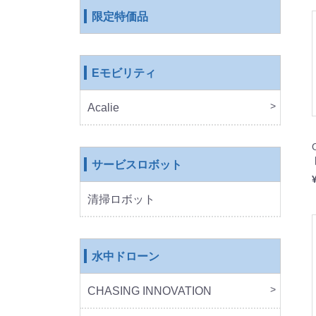
限定特価品
Eモビリティ
Acalie
RICH
COS
EVE
ROB
サービスロボット
清掃ロボット
水中ドローン
CHASING INNOVATION
CHA