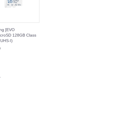
ng [EVO
icroSD 128GB Class
(UHS-I)
0
へ