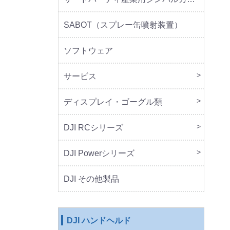
SABOT（スプレー缶噴射装置）
ソフトウェア
サービス
DJI 
DJI 
ディスプレイ・ゴーグル類
本体
周辺
DJI RCシリーズ
本体
DJI Powerシリーズ
本体
周辺
DJI その他製品
DJI ハンドヘルド