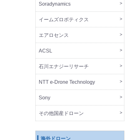
Soradynamics
本体
周辺
イームズロボティクス
本体
周辺
エアロセンス
本体
ACSL
本体
石川エナジーリサーチ
本体
周辺
NTT e-Drone Technology
本体
Sony
本体
周辺
セッ
その他国産ドローン
本体
周辺
海外ドローン