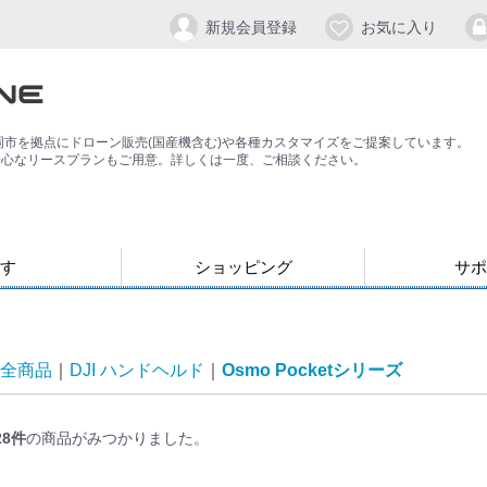
新規会員登録
お気に入り
岡市を拠点にドローン販売(国産機含む)や各種カスタマイズをご提案しています。
安心なリースプランもご用意。詳しくは一度、ご相談ください。
す
ショッピング
サポ
お支払い・発送について
会員登録手順
パスワードの
よくある質問
退会方法
応）
す
ン
ジンバル/カメラスタビライザー
全商品
DJI ハンドヘルド
Osmo Pocketシリーズ
28
件
の商品がみつかりました。