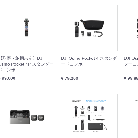
IBIT
WHEEL
REST XING
OOTER J+VISION
本体
周辺機器
周辺機器
本体
本体
周辺機器
本体
周辺機器
【取寄・納期未定】DJI
DJI Osmo Pocket 4 スタンダ
DJI O
Osmo Pocket 4P スタンダー
ードコンボ
ターコ
ドコンボ
¥ 99,000
¥ 79,200
¥ 99,8
SING M2 シリーズ
本体
周辺機器
セット