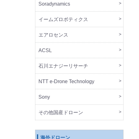
Soradynamics
本体
周辺
イームズロボティクス
本体
周辺
エアロセンス
本体
ACSL
本体
石川エナジーリサーチ
本体
周辺
NTT e-Drone Technology
本体
Sony
本体
周辺
セッ
その他国産ドローン
本体
周辺
海外ドローン