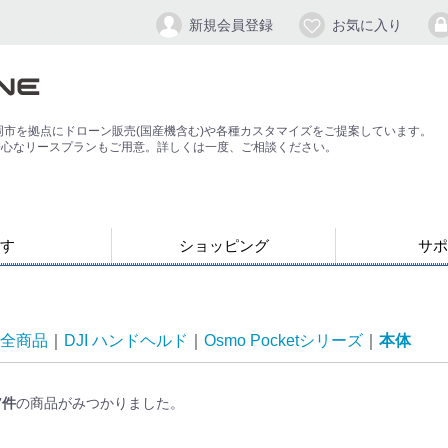
新規会員登録
お気に入り
岡市を拠点にドローン販売(国産機含む)や各種カスタマイズをご提案しています。
安心なリースプランもご用意。詳しくは一度、ご相談ください。
す
ショッピング
サポ
お支払い・発送について
会員登録手順
パスワードの
よくある質問
退会方法
応）
す
ン
ジンバル/カメラスタビライザー
全商品
DJI ハンドヘルド
Osmo Pocketシリーズ
本体
7
件
の商品がみつかりました。