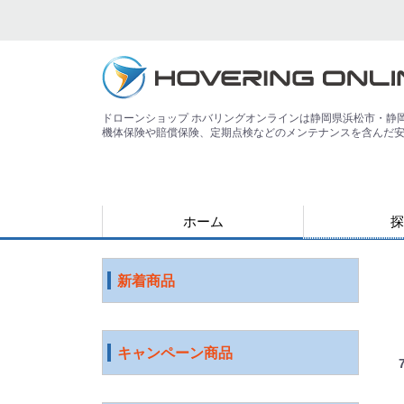
ドローンショップ ホバリングオンラインは静岡県浜松市・静
機体保険や賠償保険、定期点検などのメンテナンスを含んだ
ホーム
探
用途で探す
運搬
害獣
警備
災害
農業
検査・点検
測量
測量（PPK対
教育
空撮
練習
登録講習機関
その他
ジャンルで探
水中ドローン
国産ドローン
DJI社 ドロー
特殊光学機器
スマート農業
ソフトウェア
ロボット
ICT機器
サービス
映像機器
その他
アウトレット
新着商品
キャンペーン商品