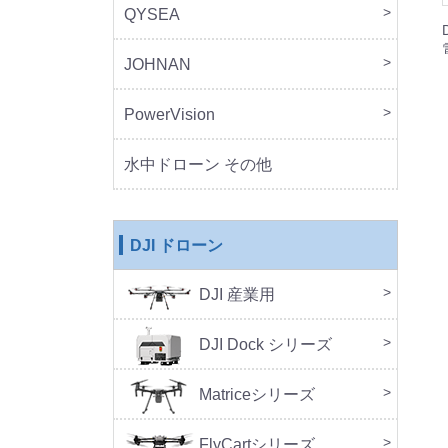
QYSEA
FIF
JOHNAN
MO
PowerVision
Powe
その
水中ドローン その他
DJI ドローン
DJI 産業用
本体
周辺
DJ
SA
セッ
DJI Dock シリーズ
DJI 
DJI 
Doc
Matriceシリーズ
FlyCartシリーズ
本体
周辺