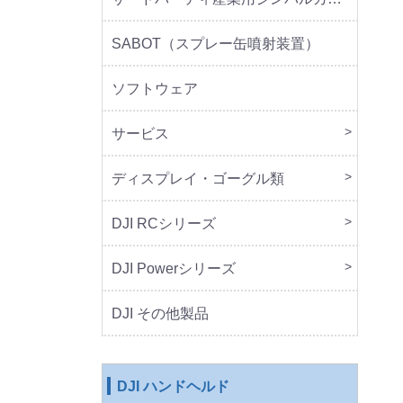
SABOT（スプレー缶噴射装置）
ソフトウェア
サービス
DJI 
DJI 
ディスプレイ・ゴーグル類
本体
周辺
DJI RCシリーズ
本体
DJI Powerシリーズ
本体
周辺
DJI その他製品
DJI ハンドヘルド