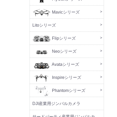
Mavicシリーズ
DJI M
Litoシリーズ
本体
周辺
Flipシリーズ
本体
周辺
Neoシリーズ
本体
周辺
セッ
Avataシリーズ
本体
周辺
Inspireシリーズ
Phantomシリーズ
DJI産業用ジンバルカメラ
サードパーティ産業用ジンバルカメラ