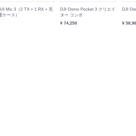
ISH シリーズ
本体
周辺機器
セット
DJI Mic 3（2 TX + 1 RX + 充
DJI Osmo Pocket 3 クリエイ
DJI Os
電ケース）
ター コンボ
GOOLシリーズ
本体
周辺機器
¥ 74,250
¥ 58,9
rDolphin
他
機器
I産業用ジンバルカメラ
BOT（スプレー缶噴射装置）
ト
サードパーティ産業用ジンバルカメラ
Dock 3
Dock 2
k2 周辺機器
本体
周辺機器
本体
周辺機器
Matrice 400
Matrice 4
Matrice 4D
Matrice 350
Matrice 300
Matrice 30
Matrice 3D
Matrice 200
Matrice 600
本体
周辺機器
セット
本体
周辺機器
本体
周辺機器
周辺機器
本体
周辺機器
周辺機器
本体
周辺機器
周辺機器
周辺機器
機器