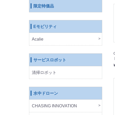
限定特価品
Eモビリティ
Acalie
RICH
COS
EVE
ROB
サービスロボット
清掃ロボット
水中ドローン
CHASING INNOVATION
CHA