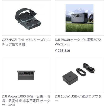
CZZN/CZI TH1 M3シリーズミニ
DJI Powerポータブル電源3072
チュア投てき機
Whコンボ
¥ 293,810
DJI Power 1000 停電・台風・地
DJI 100W USB-C 電源アダプタ
震・防災対策 非常用電源 ポータ
ー
ブル電源