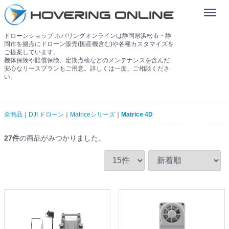
Menu
ドローンショップ ホバリングオンラインは静岡県浜松市・静
岡市を拠点にドローン販売(国産機含む)や各種カスタマイズを
ご提案しています。
機体保険や賠償保険、定期点検などのメンテナンスを含んだ
安心なリースプランもご用意。詳しくは一度、ご相談くださ
い。
全商品
DJI ドローン
Matriceシリーズ
Matrice 4D
27
件
の商品がみつかりました。