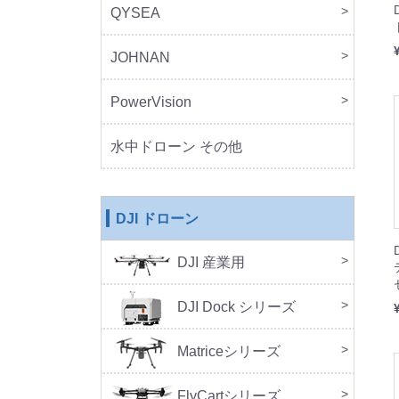
QYSEA
FIF
JOHNAN
MO
PowerVision
Powe
その
水中ドローン その他
DJI ドローン
DJI 産業用
本体
周辺
DJ
SA
セッ
DJI Dock シリーズ
DJI 
DJI 
Doc
Matriceシリーズ
FlyCartシリーズ
本体
周辺