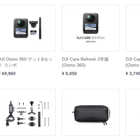
IBIT
WHEEL
REST XING
OOTER J+VISION
本体
周辺機器
周辺機器
本体
本体
周辺機器
本体
周辺機器
DJI Osmo 360 ゲット&セッ
DJI Care Refresh 2年版
DJI Ca
ト コンボ
(Osmo 360)
(Osmo 
¥ 69,960
¥ 6,050
¥ 3,74
SING M2 シリーズ
本体
周辺機器
セット