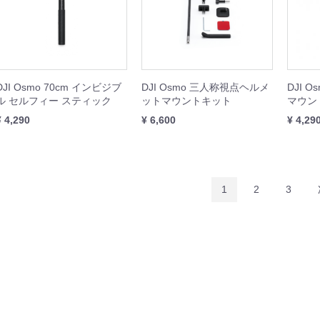
ini 5
Mavic 4 Pro
Mavic 3 Enterprise
Mavic 3 Classic/Pro
DJI Air 3/3S
DJI Air 2S
DJI Mini 4
DJI Mini 3
DJI Mini 2
本体
周辺機器
本体
周辺機器
周辺機器
本体
周辺機器
周辺機器
本体
周辺機器
セット
本体
周辺機器
セット
本体
周辺機器
セット
本体
周辺機器
機器
DJI Osmo 70cm インビジブ
DJI Osmo 三人称視点ヘルメ
DJI 
ル セルフィー スティック
ットマウントキット
マウン
機器
¥ 4,290
¥ 6,600
¥ 4,29
機器
ト
機器
1
2
3
Inspire 3
Inspire 2
本体
周辺機器
セット
周辺機器
Phantom 4
周辺機器