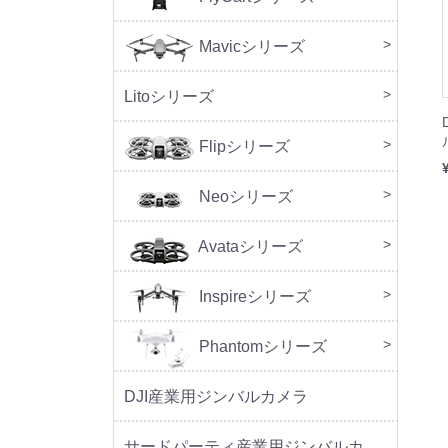
Mavicシリーズ
DJI M
Litoシリーズ
本体
周辺
Flipシリーズ
本体
周辺
Neoシリーズ
本体
周辺
セッ
Avataシリーズ
本体
周辺
Inspireシリーズ
Phantomシリーズ
DJI産業用ジンバルカメラ
サードパーティ産業用ジンバルカメラ