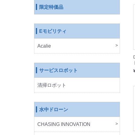
限定特価品
Eモビリティ
Acalie
RICH
COS
EVE
ROB
サービスロボット
清掃ロボット
水中ドローン
CHASING INNOVATION
CHA