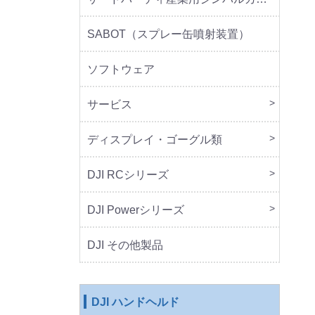
SABOT（スプレー缶噴射装置）
ソフトウェア
サービス
DJI 
DJI 
ディスプレイ・ゴーグル類
本体
周辺
DJI RCシリーズ
本体
DJI Powerシリーズ
本体
周辺
DJI その他製品
DJI ハンドヘルド