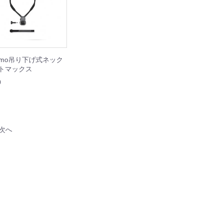
Osmo吊り下げ式ネック
トマックス
0
次へ