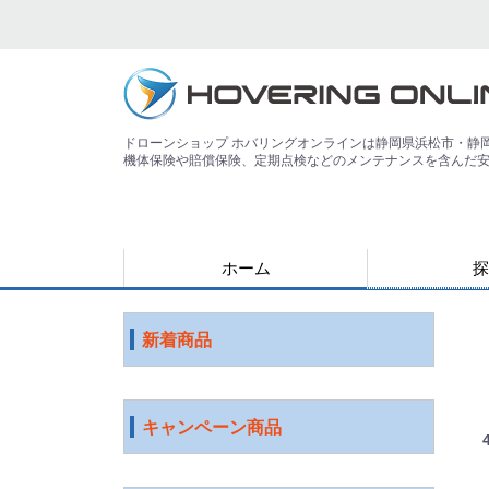
ドローンショップ ホバリングオンラインは静岡県浜松市・静
機体保険や賠償保険、定期点検などのメンテナンスを含んだ
ホーム
探
用途で探す
運搬
害獣
警備
災害
農業
検査・点検
測量
測量（PPK対
教育
空撮
練習
登録講習機関
その他
ジャンルで探
水中ドローン
国産ドローン
DJI社 ドロー
特殊光学機器
スマート農業
ソフトウェア
ロボット
ICT機器
サービス
映像機器
その他
アウトレット
新着商品
キャンペーン商品