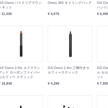
DJI Osmo バイクリアマウン
Osmo 360 キャリングバッグ
DJI 
ISH シリーズ
本体
周辺機器
セット
トキット
ハンド
¥ 11,330
¥ 4,070
¥ 6,49
GOOLシリーズ
本体
周辺機器
rDolphin
他
DJI Osmo 2.5m エクステン
DJI Osmo 1.6m 三脚付きセ
DJI O
機器
I産業用ジンバルカメラ
BOT（スプレー缶噴射装置）
ト
サードパーティ産業用ジンバルカメラ
デッド カーボンファイバー
ルフィースティック
ル セ
セルフィー スティック
ット
Dock 3
Dock 2
k2 周辺機器
本体
周辺機器
本体
周辺機器
¥ 16,830
¥ 4,290
¥ 7,59
Matrice 400
Matrice 4
Matrice 4D
Matrice 350
Matrice 300
Matrice 30
Matrice 3D
Matrice 200
Matrice 600
本体
周辺機器
セット
本体
周辺機器
本体
周辺機器
周辺機器
本体
周辺機器
周辺機器
本体
周辺機器
周辺機器
周辺機器
機器