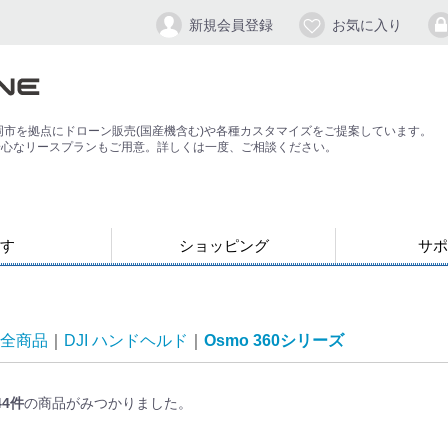
新規会員登録
お気に入り
岡市を拠点にドローン販売(国産機含む)や各種カスタマイズをご提案しています。
安心なリースプランもご用意。詳しくは一度、ご相談ください。
す
ショッピング
サポ
お支払い・発送について
会員登録手順
パスワードの
よくある質問
退会方法
応）
す
ン
ジンバル/カメラスタビライザー
全商品
DJI ハンドヘルド
Osmo 360シリーズ
44
件
の商品がみつかりました。