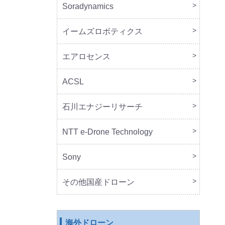
Soradynamics
本体
周辺
イームズロボティクス
本体
周辺
エアロセンス
本体
ACSL
本体
石川エナジーリサーチ
本体
周辺
NTT e-Drone Technology
本体
Sony
本体
周辺
セッ
その他国産ドローン
本体
周辺
海外ドローン