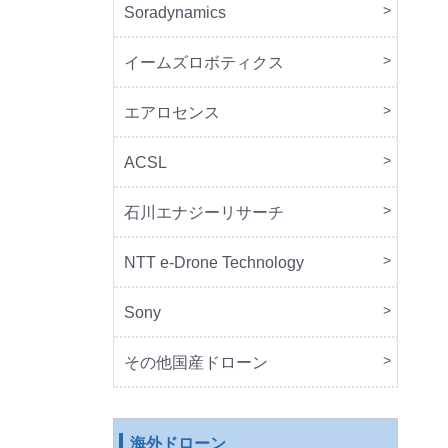
Soradynamics
本体
周辺
イームズロボティクス
本体
周辺
エアロセンス
本体
ACSL
本体
石川エナジーリサーチ
本体
周辺
NTT e-Drone Technology
本体
Sony
本体
周辺
セッ
その他国産ドローン
本体
周辺
海外ドローン