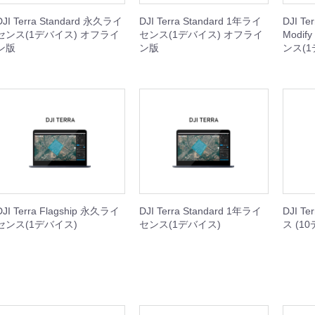
ISH シリーズ
本体
周辺機器
セット
DJI Terra Standard 永久ライ
DJI Terra Standard 1年ライ
DJI Ter
センス(1デバイス) オフライ
センス(1デバイス) オフライ
Modif
GOOLシリーズ
本体
周辺機器
ン版
ン版
ンス(1
rDolphin
他
機器
I産業用ジンバルカメラ
BOT（スプレー缶噴射装置）
ト
サードパーティ産業用ジンバルカメラ
DJI Terra Flagship 永久ライ
DJI Terra Standard 1年ライ
DJI T
センス(1デバイス)
センス(1デバイス)
ス (1
Dock 3
Dock 2
k2 周辺機器
本体
周辺機器
本体
周辺機器
Matrice 400
Matrice 4
Matrice 4D
Matrice 350
Matrice 300
Matrice 30
Matrice 3D
Matrice 200
Matrice 600
本体
周辺機器
セット
本体
周辺機器
本体
周辺機器
周辺機器
本体
周辺機器
周辺機器
本体
周辺機器
周辺機器
周辺機器
機器