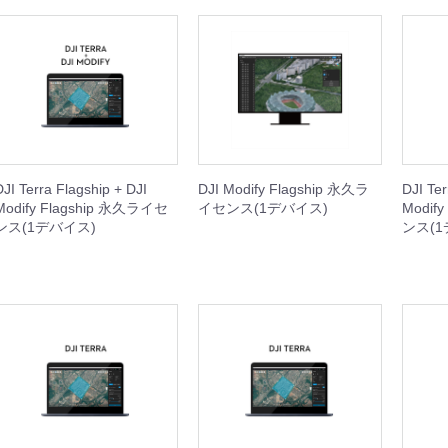
IBIT
WHEEL
REST XING
OOTER J+VISION
本体
周辺機器
周辺機器
本体
本体
周辺機器
本体
周辺機器
DJI Terra Flagship + DJI
DJI Modify Flagship 永久ラ
DJI Ter
Modify Flagship 永久ライセ
イセンス(1デバイス)
Modif
ンス(1デバイス)
ンス(1
SING M2 シリーズ
本体
周辺機器
セット