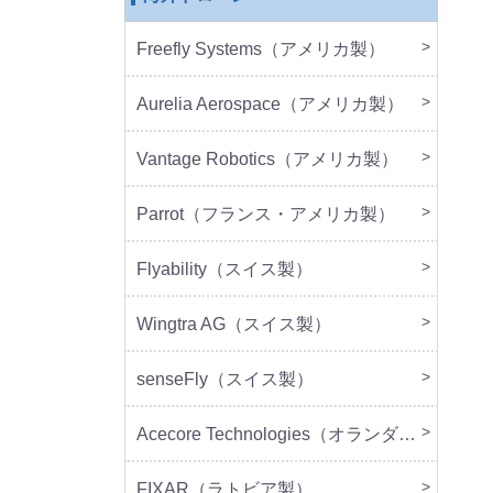
Freefly Systems（アメリカ製）
本体
周辺
Aurelia Aerospace（アメリカ製）
本体
Vantage Robotics（アメリカ製）
本体
周辺
Parrot（フランス・アメリカ製）
本体
周辺
Flyability（スイス製）
本体
Wingtra AG（スイス製）
本体
senseFly（スイス製）
本体
Acecore Technologies（オランダ製）
本体
周辺
FIXAR（ラトビア製）
本体