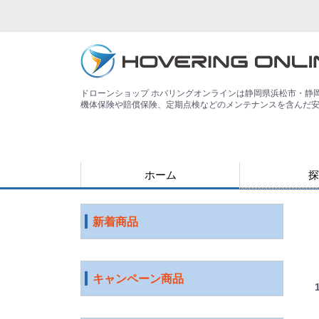
ドローンショップ ホバリングオンラインは静岡県浜松市・静
機体保険や賠償保険、定期点検などのメンテナンスを含んだ
ホーム
探
用途で探す
運搬
害獣
警備
災害
農業
検査・点検
測量
測量（PPK対
教育
空撮
練習
登録講習機関
その他
ジャンルで探
水中ドローン
国産ドローン
DJI社 ドロー
特殊光学機器
スマート農業
ソフトウェア
ロボット
ICT機器
サービス
映像機器
その他
アウトレット
新着商品
キャンペーン商品