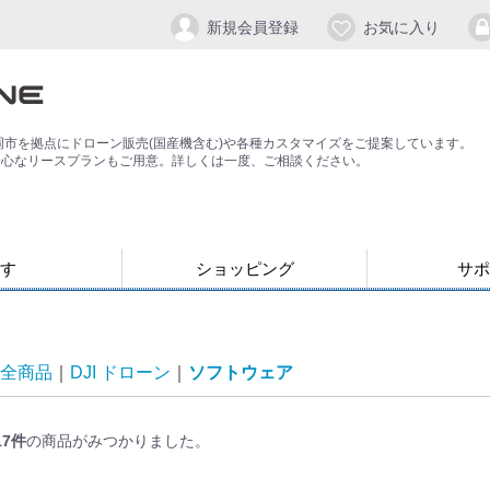
新規会員登録
お気に入り
岡市を拠点にドローン販売(国産機含む)や各種カスタマイズをご提案しています。
安心なリースプランもご用意。詳しくは一度、ご相談ください。
す
ショッピング
サポ
お支払い・発送について
会員登録手順
パスワードの
よくある質問
退会方法
応）
す
ン
ジンバル/カメラスタビライザー
全商品
DJI ドローン
ソフトウェア
17
件
の商品がみつかりました。