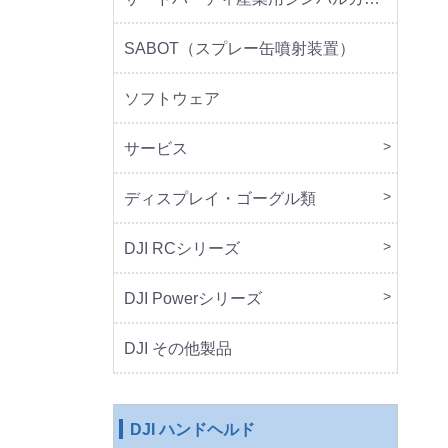
SABOT（スプレー缶噴射装置）
ソフトウェア
サービス
DJI 
DJI 
ディスプレイ・ゴーグル類
本体
周辺
DJI RCシリーズ
本体
DJI Powerシリーズ
本体
周辺
DJI その他製品
DJI ハンドヘルド