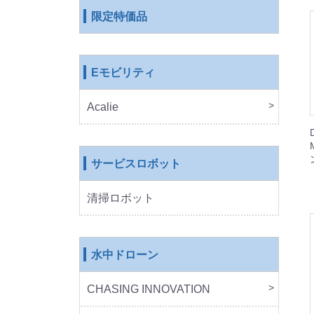
限定特価品
Eモビリティ
Acalie
RICH
COS
EVE
ROB
サービスロボット
清掃ロボット
水中ドローン
CHASING INNOVATION
CHA