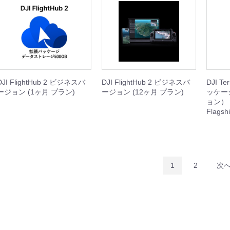
ini 5
Mavic 4 Pro
Mavic 3 Enterprise
Mavic 3 Classic/Pro
DJI Air 3/3S
DJI Air 2S
DJI Mini 4
DJI Mini 3
DJI Mini 2
本体
周辺機器
本体
周辺機器
周辺機器
本体
周辺機器
周辺機器
本体
周辺機器
セット
本体
周辺機器
セット
本体
周辺機器
セット
本体
周辺機器
機器
機器
DJI FlightHub 2 ビジネスバ
DJI FlightHub 2 ビジネスバ
DJI 
ージョン (1ヶ月 プラン)
ージョン (12ヶ月 プラン)
ッケー
機器
ト
ョン） 
Flagsh
機器
Inspire 3
Inspire 2
本体
周辺機器
セット
周辺機器
1
2
次
Phantom 4
周辺機器