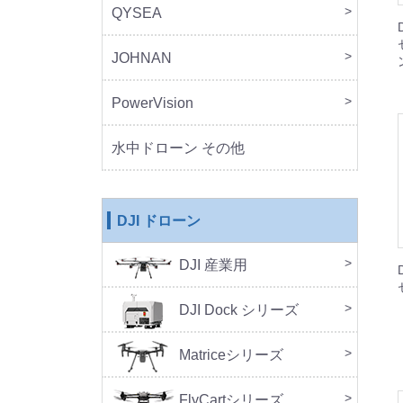
QYSEA
FIF
JOHNAN
MO
PowerVision
Powe
その
水中ドローン その他
DJI ドローン
DJI 産業用
本体
周辺
DJ
SA
セッ
DJI Dock シリーズ
DJI 
DJI 
Doc
Matriceシリーズ
FlyCartシリーズ
本体
周辺