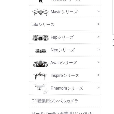
Mavicシリーズ
DJI M
Litoシリーズ
本体
周辺
Flipシリーズ
本体
周辺
Neoシリーズ
本体
周辺
セッ
Avataシリーズ
本体
周辺
Inspireシリーズ
Phantomシリーズ
DJI産業用ジンバルカメラ
サードパーティ産業用ジンバルカメラ