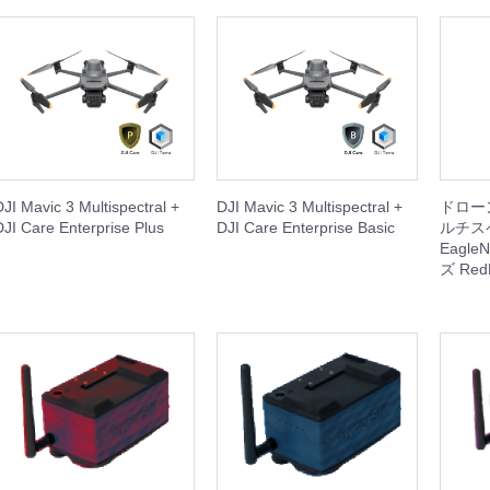
IBIT
WHEEL
REST XING
OOTER J+VISION
本体
周辺機器
周辺機器
本体
本体
周辺機器
本体
周辺機器
DJI Mavic 3 Multispectral +
DJI Mavic 3 Multispectral +
ドロー
DJI Care Enterprise Plus
DJI Care Enterprise Basic
ルチス
Eagle
ズ RedE
SING M2 シリーズ
本体
周辺機器
セット