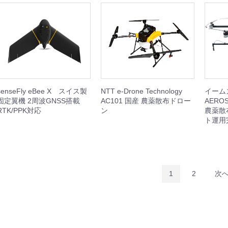
ini 5
Mavic 4 Pro
Mavic 3 Enterprise
Mavic 3 Classic/Pro
DJI Air 3/3S
DJI Air 2S
DJI Mini 4
DJI Mini 3
DJI Mini 2
本体
周辺機器
本体
周辺機器
周辺機器
本体
周辺機器
周辺機器
本体
周辺機器
セット
本体
周辺機器
セット
本体
周辺機器
セット
本体
周辺機器
機器
機器
senseFly eBee X スイス製
NTT e-Drone Technology
イーム
機器
ト
固定翼機 2周波GNSS搭載
AC101 国産 農薬散布ドロー
AEROS
RTK/PPK対応
ン
農薬散
ト運用
機器
Inspire 3
Inspire 2
本体
周辺機器
セット
周辺機器
1
2
次
Phantom 4
周辺機器