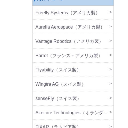
Freefly Systems（アメリカ製）
本体
周辺
Aurelia Aerospace（アメリカ製）
本体
Vantage Robotics（アメリカ製）
本体
周辺
Parrot（フランス・アメリカ製）
本体
周辺
Flyability（スイス製）
本体
Wingtra AG（スイス製）
本体
senseFly（スイス製）
本体
Acecore Technologies（オランダ製）
本体
周辺
FIXAR（ラトビア製）
本体