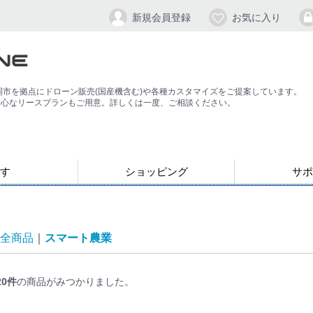
新規会員登録
お気に入り
岡市を拠点にドローン販売(国産機含む)や各種カスタマイズをご提案しています。
安心なリースプランもご用意。詳しくは一度、ご相談ください。
す
ショッピング
サポ
お支払い・発送について
会員登録手順
パスワードの
よくある質問
退会方法
応）
す
ン
ジンバル/カメラスタビライザー
全商品
スマート農業
20
件
の商品がみつかりました。