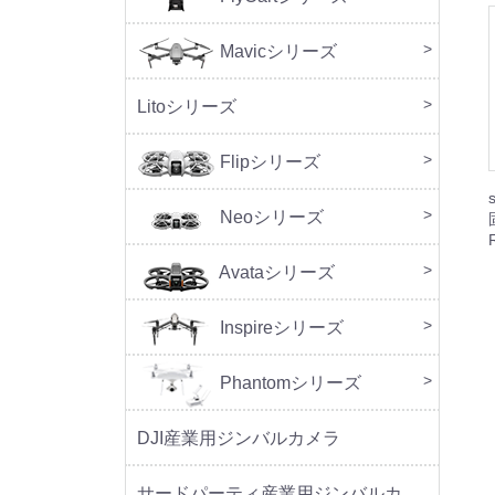
Mavicシリーズ
DJI M
Litoシリーズ
本体
周辺
Flipシリーズ
本体
周辺
Neoシリーズ
本体
周辺
セッ
Avataシリーズ
本体
周辺
Inspireシリーズ
Phantomシリーズ
DJI産業用ジンバルカメラ
サードパーティ産業用ジンバルカメラ