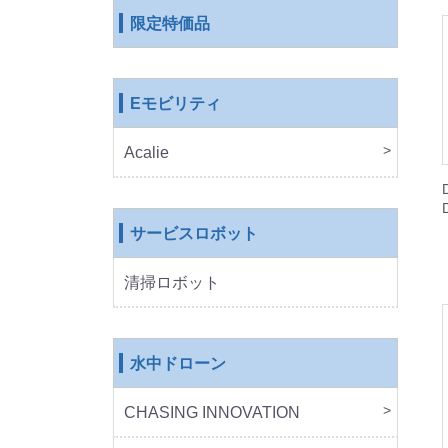
限定特価品
Eモビリティ
Acalie
RICH
COS
EVE
ROB
サービスロボット
清掃ロボット
水中ドローン
CHASING INNOVATION
CHA