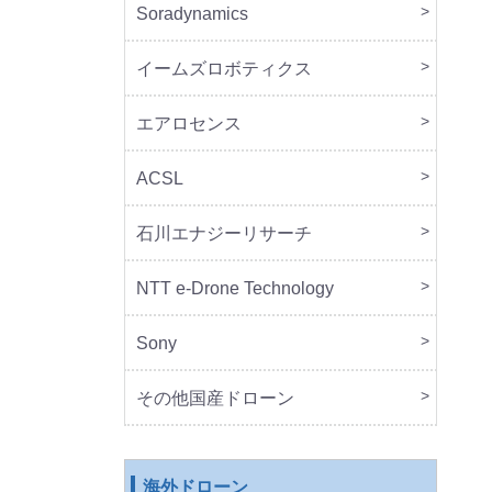
Soradynamics
本体
周辺
イームズロボティクス
本体
周辺
エアロセンス
本体
ACSL
本体
石川エナジーリサーチ
本体
周辺
NTT e-Drone Technology
本体
Sony
本体
周辺
セッ
その他国産ドローン
本体
周辺
海外ドローン