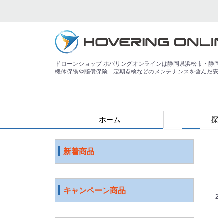
ドローンショップ ホバリングオンラインは静岡県浜松市・静
機体保険や賠償保険、定期点検などのメンテナンスを含んだ
ホーム
探
用途で探す
運搬
害獣
警備
災害
農業
検査・点検
測量
測量（PPK対
教育
空撮
練習
登録講習機関
その他
ジャンルで探
水中ドローン
国産ドローン
DJI社 ドロー
特殊光学機器
スマート農業
ソフトウェア
ロボット
ICT機器
サービス
映像機器
その他
アウトレット
新着商品
キャンペーン商品