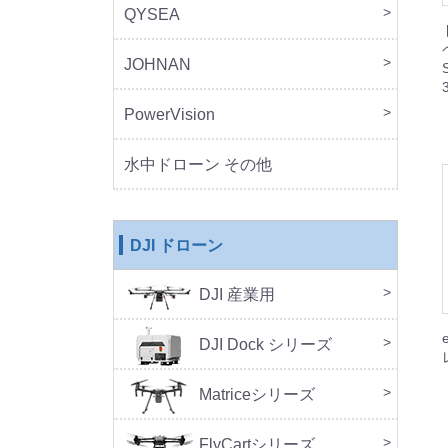
QYSEA
FIF
JOHNAN
MO
PowerVision
Powe
その
水中ドローン その他
DJI ドローン
DJI 産業用
本体
周辺
DJ
SA
セッ
DJI Dock シリーズ
DJI 
DJI 
Doc
Matriceシリーズ
FlyCartシリーズ
本体
周辺