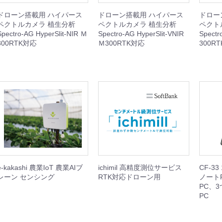
ISH シリーズ
本体
周辺機器
セット
ドローン搭載用 ハイパース
ドローン搭載用 ハイパース
ドロー
ペクトルカメラ 植生分析
ペクトルカメラ 植生分析
ペクト
GOOLシリーズ
本体
周辺機器
Spectro-AG HyperSlit-NIR Ｍ
Spectro-AG HyperSlit-VNIR
Spectr
300RTK対応
Ｍ300RTK対応
300R
rDolphin
他
機器
I産業用ジンバルカメラ
BOT（スプレー缶噴射装置）
ト
サードパーティ産業用ジンバルカメラ
e-kakashi 農業IoT 農業AIブ
ichimil 高精度測位サービス
CF-3
Dock 3
Dock 2
k2 周辺機器
本体
周辺機器
本体
周辺機器
レーン センシング
RTK対応ドローン用
ノート
PC、
Matrice 400
Matrice 4
Matrice 4D
Matrice 350
Matrice 300
Matrice 30
Matrice 3D
Matrice 200
Matrice 600
本体
周辺機器
セット
本体
周辺機器
本体
周辺機器
周辺機器
本体
周辺機器
周辺機器
本体
周辺機器
周辺機器
周辺機器
PC
機器