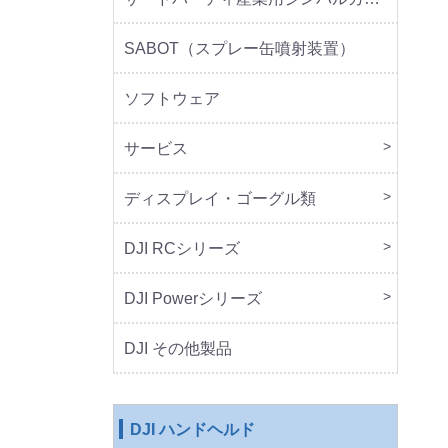
SABOT（スプレー缶噴射装置）
ソフトウェア
サービス
DJI 
DJI 
ディスプレイ・ゴーグル類
本体
周辺
DJI RCシリーズ
本体
DJI Powerシリーズ
本体
周辺
DJI その他製品
DJI ハンドヘルド