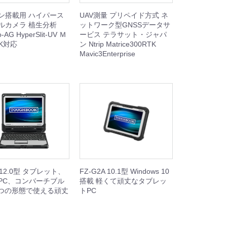
ン搭載用 ハイパース
UAV測量 プリペイド方式 ネ
ルカメラ 植生分析
ットワーク型GNSSデータサ
o-AG HyperSlit-UV Ｍ
ービス テラサット・ジャパ
TK対応
ン Ntrip Matrice300RTK
Mavic3Enterprise
3 12.0型 タブレット、
FZ-G2A 10.1型 Windows 10
PC、コンバーチブル
搭載 軽くて頑丈なタブレッ
3つの形態で使える頑丈
トPC