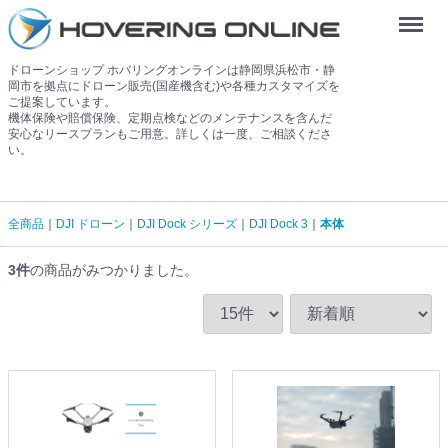
Menu
ドローンショップ ホバリングオンラインは静岡県浜松市・静
岡市を拠点にドローン販売(国産機含む)や各種カスタマイズを
ご提案しています。
機体保険や賠償保険、定期点検などのメンテナンスを含んだ
安心なリースプランもご用意。詳しくは一度、ご相談くださ
い。
全商品
DJI ドローン
DJI Dock シリーズ
DJI Dock 3
本体
3
件
の商品がみつかりました。