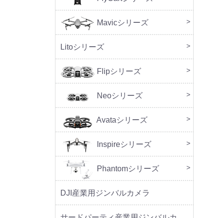
Mavicシリーズ
DJI M
Litoシリーズ
本体
周辺
Flipシリーズ
本体
周辺
Neoシリーズ
本体
周辺
セッ
Avataシリーズ
本体
周辺
Inspireシリーズ
Phantomシリーズ
DJI産業用ジンバルカメラ
サードパーティ産業用ジンバルカメラ