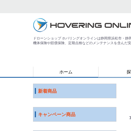
ドローンショップ ホバリングオンラインは静岡県浜松市・静
機体保険や賠償保険、定期点検などのメンテナンスを含んだ
ホーム
探
用途で探す
運搬
害獣
警備
災害
農業
検査・点検
測量
測量（PPK対
教育
空撮
練習
登録講習機関
その他
ジャンルで探
水中ドローン
国産ドローン
DJI社 ドロー
特殊光学機器
スマート農業
ソフトウェア
ロボット
ICT機器
サービス
映像機器
その他
アウトレット
新着商品
キャンペーン商品