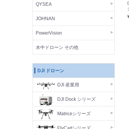
QYSEA
FIF
JOHNAN
MO
PowerVision
Powe
その
水中ドローン その他
DJI ドローン
DJI 産業用
本体
周辺
DJ
SA
セッ
DJI Dock シリーズ
DJI 
DJI 
Doc
Matriceシリーズ
FlyCartシリーズ
本体
周辺