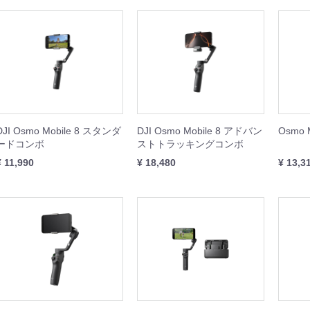
IBIT
WHEEL
REST XING
OOTER J+VISION
本体
周辺機器
周辺機器
本体
本体
周辺機器
本体
周辺機器
DJI Osmo Mobile 8 スタンダ
DJI Osmo Mobile 8 アドバン
Osmo M
ードコンボ
ストトラッキングコンボ
¥ 11,990
¥ 18,480
¥ 13,3
SING M2 シリーズ
本体
周辺機器
セット