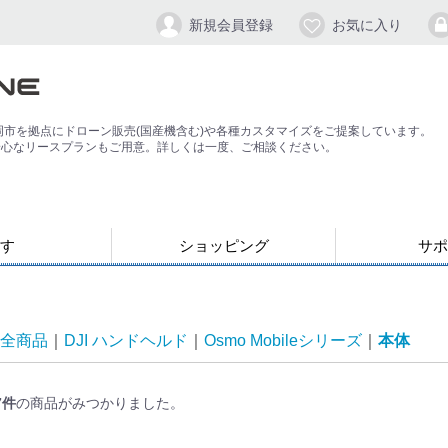
新規会員登録
お気に入り
岡市を拠点にドローン販売(国産機含む)や各種カスタマイズをご提案しています。
安心なリースプランもご用意。詳しくは一度、ご相談ください。
す
ショッピング
サポ
お支払い・発送について
会員登録手順
パスワードの
よくある質問
退会方法
応）
す
ン
ジンバル/カメラスタビライザー
全商品
DJI ハンドヘルド
Osmo Mobileシリーズ
本体
7
件
の商品がみつかりました。