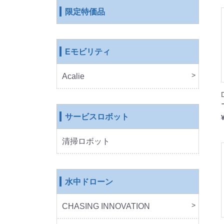
限定特価品
Eモビリティ
Acalie
RICH
COS
EVE
ROB
サービスロボット
清掃ロボット
水中ドローン
CHASING INNOVATION
CHA