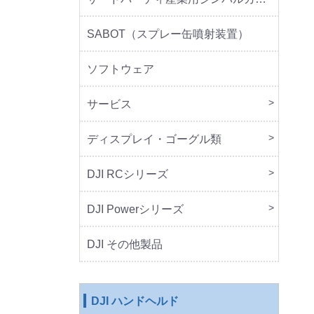
SABOT（スプレー缶噴射装置）
ソフトウェア
サービス
DJI 
DJI 
ディスプレイ・ゴーグル類
本体
周辺
DJI RCシリーズ
本体
DJI Powerシリーズ
本体
周辺
DJI その他製品
DJI ハンドヘルド