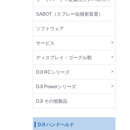
SABOT（スプレー缶噴射装置）
ソフトウェア
サービス
DJI 
DJI 
ディスプレイ・ゴーグル類
本体
周辺
DJI RCシリーズ
本体
DJI Powerシリーズ
本体
周辺
DJI その他製品
DJI ハンドヘルド