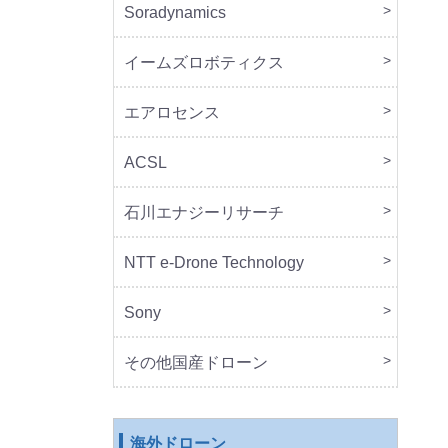
Soradynamics
本体
周辺
イームズロボティクス
本体
周辺
エアロセンス
本体
ACSL
本体
石川エナジーリサーチ
本体
周辺
NTT e-Drone Technology
本体
Sony
本体
周辺
セッ
その他国産ドローン
本体
周辺
海外ドローン