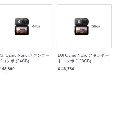
IBIT
WHEEL
REST XING
OOTER J+VISION
本体
周辺機器
周辺機器
本体
本体
周辺機器
本体
周辺機器
DJI Osmo Nano スタンダー
DJI Osmo Nano スタンダー
ドコンボ (64GB)
ドコンボ (128GB)
¥ 43,890
¥ 48,730
SING M2 シリーズ
本体
周辺機器
セット