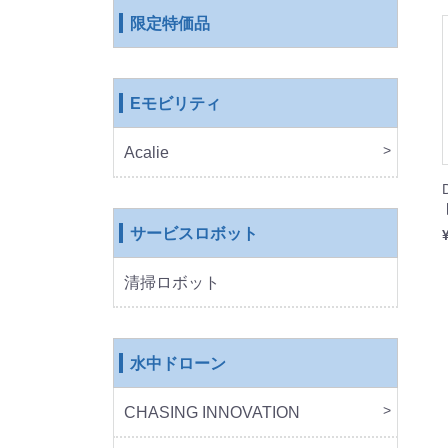
限定特価品
Eモビリティ
Acalie
RICH
COS
EVE
ROB
サービスロボット
清掃ロボット
水中ドローン
CHASING INNOVATION
CHA