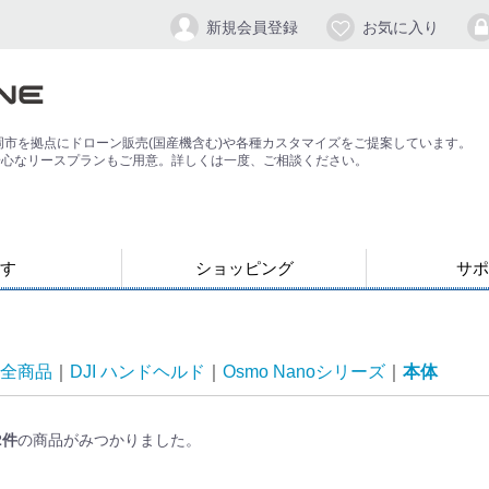
新規会員登録
お気に入り
岡市を拠点にドローン販売(国産機含む)や各種カスタマイズをご提案しています。
安心なリースプランもご用意。詳しくは一度、ご相談ください。
す
ショッピング
サポ
お支払い・発送について
会員登録手順
パスワードの
よくある質問
退会方法
応）
す
ン
ジンバル/カメラスタビライザー
全商品
DJI ハンドヘルド
Osmo Nanoシリーズ
本体
2
件
の商品がみつかりました。