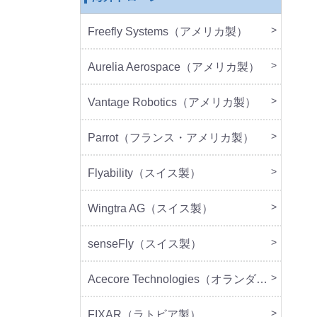
Freefly Systems（アメリカ製）
本体
周辺
Aurelia Aerospace（アメリカ製）
本体
Vantage Robotics（アメリカ製）
本体
周辺
Parrot（フランス・アメリカ製）
本体
周辺
Flyability（スイス製）
本体
Wingtra AG（スイス製）
本体
senseFly（スイス製）
本体
Acecore Technologies（オランダ製）
本体
周辺
FIXAR（ラトビア製）
本体