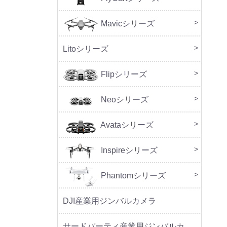
Mavicシリーズ
DJI M
Litoシリーズ
本体
周辺
Flipシリーズ
本体
周辺
Neoシリーズ
本体
周辺
セッ
Avataシリーズ
本体
周辺
Inspireシリーズ
Phantomシリーズ
DJI産業用ジンバルカメラ
サードパーティ産業用ジンバルカメラ