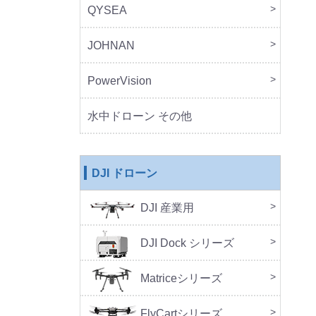
QYSEA
FIF
JOHNAN
MO
PowerVision
Powe
その
水中ドローン その他
DJI ドローン
DJI 産業用
本体
周辺
DJ
SA
セッ
DJI Dock シリーズ
DJI 
DJI 
Doc
Matriceシリーズ
FlyCartシリーズ
本体
周辺