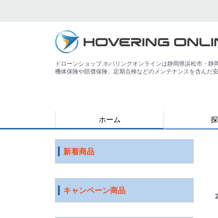
ドローンショップ ホバリングオンラインは静岡県浜松市・静
機体保険や賠償保険、定期点検などのメンテナンスを含んだ
ホーム
探
用途で探す
運搬
害獣
警備
災害
農業
検査・点検
測量
測量（PPK対
教育
空撮
練習
登録講習機関
その他
ジャンルで探
水中ドローン
国産ドローン
DJI社 ドロー
特殊光学機器
スマート農業
ソフトウェア
ロボット
ICT機器
サービス
映像機器
その他
アウトレット
新着商品
キャンペーン商品