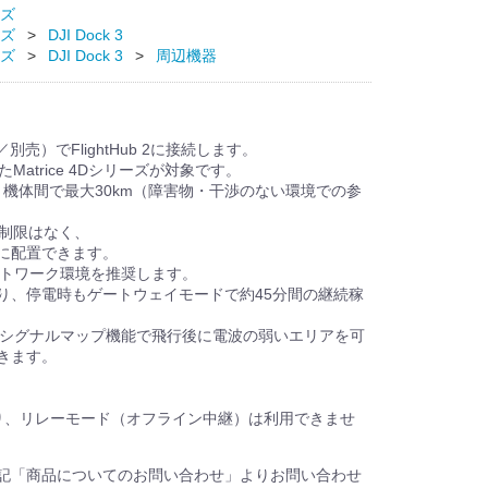
ーズ
ーズ
DJI Dock 3
ーズ
DJI Dock 3
周辺機器
）
2（4G／別売）でFlightHub 2に接続します。
Matrice 4Dシリーズが対象です。
tionと機体間で最大30km（障害物・干渉のない環境での参
離制限はなく、
に配置できます。
ネットワーク環境を推奨します。
り、停電時もゲートウェイモードで約45分間の継続稼
b 2のシグナルマップ機能で飛行後に電波の弱いエリアを可
きます。
より、リレーモード（オフライン中継）は利用できませ
記「商品についてのお問い合わせ」よりお問い合わせ