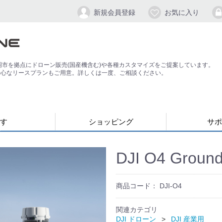
新規会員登録
お気に入り
岡市を拠点にドローン販売(国産機含む)や各種カスタマイズをご提案しています。
安心なリースプランもご用意。詳しくは一度、ご相談ください。
す
ショッピング
サポ
お支払い・発送について
会員登録手順
パスワードの
よくある質問
退会方法
応）
す
ン
ジンバル/カメラスタビライザー
DJI O4 Ground
商品コード：
DJI-O4
関連カテゴリ
DJI ドローン
DJI 産業用