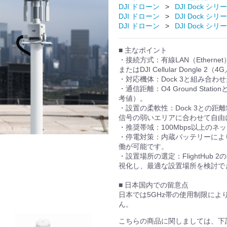
DJI ドローン
DJI Dock シリ
DJI ドローン
DJI Dock シリ
DJI ドローン
DJI Dock シリ
■ 主なポイント
・接続方式：有線LAN（Ethernet
またはDJI Cellular Dongle 
・対応機体：Dock 3と組み合わせた
・通信距離：O4 Ground Sta
考値）。
・設置の柔軟性：Dock 3との距
信号の弱いエリアに合わせて自由
・推奨帯域：100Mbps以上の
・停電対策：内蔵バッテリーによ
働が可能です。
・設置場所の選定：FlightHu
視化し、最適な設置場所を検討で
■ 日本国内での留意点
日本では5GHz帯の使用制限に
ん。
こちらの商品に関しましては、下