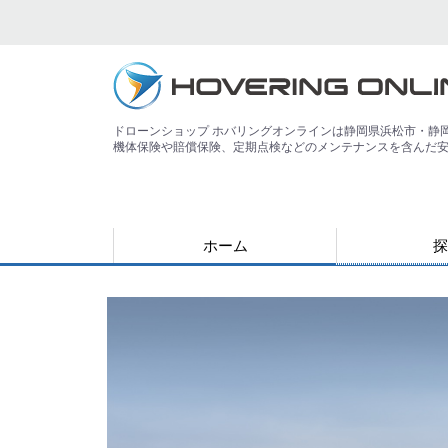
ドローンショップ ホバリングオンラインは静岡県浜松市・静
機体保険や賠償保険、定期点検などのメンテナンスを含んだ
ホーム
探
用途で探す
運搬
害獣
警備
災害
農業
検査・点検
測量
測量（PPK対
教育
空撮
練習
登録講習機関
その他
ジャンルで探
水中ドローン
国産ドローン
DJI社 ドロー
特殊光学機器
スマート農業
ソフトウェア
ロボット
ICT機器
サービス
映像機器
その他
アウトレット