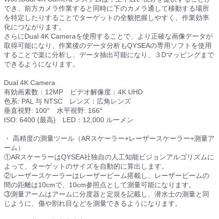
でき、前方カメラ作業すると同時に下のカメラ通して移動する場所
を特定したりすることでターゲットの全貌把握しやすく、作業効率
化につながります。
さらにDual 4K Cameraを使用することで、より正確な画像データが
取得可能になり、作業後のデータ分析もQYSEAの専用ソフトを使用
することで楽に分析し、データ抽出可能になり、３Dマッピングまで
できるようになります。
Dual 4K Camera
有効画素数：12MP ビデオ解像度：4K UHD
色系: PAL 与 NTSC レンズ：広角レンズ
垂直視野: 100° 水平視野: 166°
ISO: 6400 (最高) LED：12,000 ルーメン
・ 高精度の測量ツール（ARスケーラー+レーザースケーラー+測量ア
ーム）
①ARスケーラーはQYSEA社独自の人工知能ビジョンアルゴリズムに
よって、ターゲットのサイズを自動的に算出します。
②レーザースケーラーはレーザービーム搭載し、レーザービームの
間の距離は10cmで、10cm参照点として測量可能になります。
③測量アームはアームに分度器と定規を記載し、潜水士の測量と同
じように、傷や割れ目などを測量できるようになります。