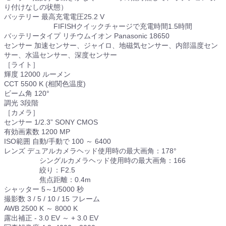
り付けなしの状態）
バッテリー 最高充電電圧25.2 V
FIFISHクイックチャージで充電時間1.5時間
バッテリータイプ リチウムイオン Panasonic 18650
センサー 加速センサー、ジャイロ、地磁気センサー、内部温度セン
サー、水温センサー、深度センサー
［ライト］
輝度 12000 ルーメン
CCT 5500 K (相関色温度)
ビーム角 120°
調光 3段階
［カメラ］
センサー 1/2.3” SONY CMOS
有効画素数 1200 MP
ISO範囲 自動/手動で 100 ～ 6400
レンズ デュアルカメラヘッド使用時の最大画角：178°
シングルカメラヘッド使用時の最大画角：166
絞り：F2.5
焦点距離：0.4m
シャッター 5～1/5000 秒
撮影数 3 / 5 / 10 / 15 フレーム
AWB 2500 K ～ 8000 K
露出補正 - 3.0 EV ～ + 3.0 EV