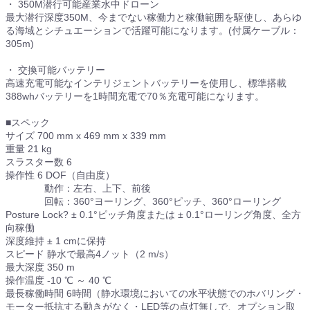
・ 350M潜行可能産業水中ドローン
最大潜行深度350M、今までない稼働力と稼働範囲を駆使し、あらゆ
る海域とシチュエーションで活躍可能になります。(付属ケーブル：
305m)
・ 交換可能バッテリー
高速充電可能なインテリジェントバッテリーを使用し、標準搭載
388whバッテリーを1時間充電で70％充電可能になります。
■スペック
サイズ 700 mm x 469 mm x 339 mm
重量 21 kg
スラスター数 6
操作性 6 DOF（自由度）
動作：左右、上下、前後
回転：360°ヨーリング、360°ピッチ、360°ローリング
Posture Lock? ± 0.1°ピッチ角度または ± 0.1°ローリング角度、全方
向稼働
深度維持 ± 1 cmに保持
スピード 静水で最高4ノット（2 m/s）
最大深度 350 m
操作温度 -10 ℃ ～ 40 ℃
最長稼働時間 6時間（静水環境においての水平状態でのホバリング・
モーター抵抗する動きがなく・LED等の点灯無しで、オプション取