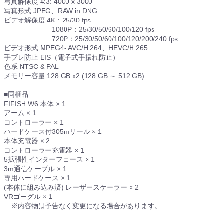
写真解像度 4:3: 4000 x 3000
写真形式 JPEG、RAW in DNG
ビデオ解像度 4K：25/30 fps
1080P：25/30/50/60/100/120 fps
720P：25/30/50/60/100/120/200/240 fps
ビデオ形式 MPEG4- AVC/H.264、HEVC/H.265
手ブレ防止 EIS（電子式手振れ防止）
色系 NTSC & PAL
メモリー容量 128 GB x2 (128 GB ～ 512 GB)
■同梱品
FIFISH W6 本体 × 1
アーム × 1
コントローラー × 1
ハードケース付305mリール × 1
本体充電器 × 2
コントローラー充電器 × 1
5拡張性インターフェース × 1
3m通信ケーブル × 1
専用ハードケース × 1
(本体に組み込み済) レーザースケーラー × 2
VRゴーグル × 1
※内容物は予告なく変更になる場合があります。