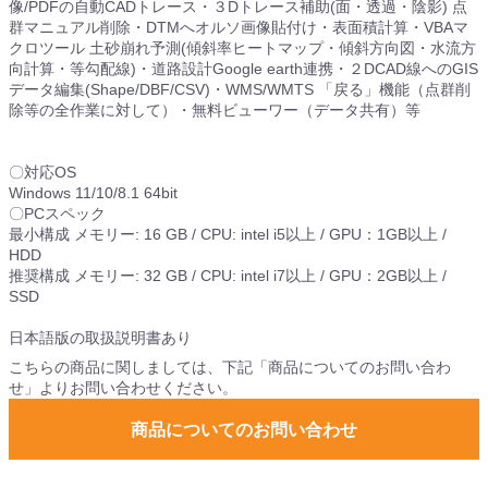
像/PDFの自動CADトレース・３Dトレース補助(面・透過・陰影) 点
群マニュアル削除・DTMへオルソ画像貼付け・表面積計算・VBAマ
クロツール 土砂崩れ予測(傾斜率ヒートマップ・傾斜方向図・水流方
向計算・等勾配線)・道路設計Google earth連携・２DCAD線へのGIS
データ編集(Shape/DBF/CSV)・WMS/WMTS 「戻る」機能（点群削
除等の全作業に対して）・無料ビューワー（データ共有）等
〇対応OS
Windows 11/10/8.1 64bit
〇PCスペック
最小構成 メモリー: 16 GB / CPU: intel i5以上 / GPU：1GB以上 /
HDD
推奨構成 メモリー: 32 GB / CPU: intel i7以上 / GPU：2GB以上 /
SSD
日本語版の取扱説明書あり
こちらの商品に関しましては、下記「商品についてのお問い合わ
せ」よりお問い合わせください。
商品についてのお問い合わせ