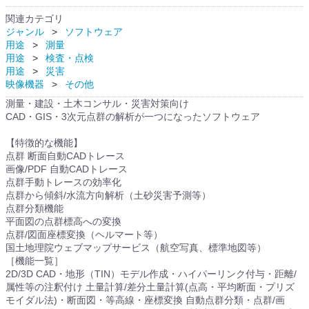
関連カテゴリ
ジャンル
ソフトウェア
用途
測量
用途
検査・点検
用途
災害
映像機器
その他
測量・建設・土木コンサル・災害対策向け
CAD・GIS・3次元点群の解析が一つになったソフトウェア
【特徴的な機能】
点群 断面自動CADトレース
画像/PDF 自動CADトレース
点群手動トレースの効率化
点群から傾斜/水流方向解析（土砂災害予測等）
点群分類機能
平面図の点群標高への変換
点群/図面座標変換（ヘルマート等）
国土地理院ウェブマップサービス（航空写真、標準地図等）
［機能一覧］
2D/3D CAD・地形（TIN）モデル作成・ハイパーリンク付与・距離/
属性等の注釈付け 土量計算/差分土量計算(点高・平均断面・プリズ
モイダル法)・断面図・等高線・座標変換 自動点群分類・点群/画